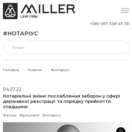
+380 (67) 538 45 38
#НОТАРІУС
Головна
>
Новини
>
#нотаріус
04.07.22
Нотаріальні зміни: послаблення заборон у сфері
державної реєстрації та порядку прийняття
спадщини
#гроші
#документ
#нотаріус