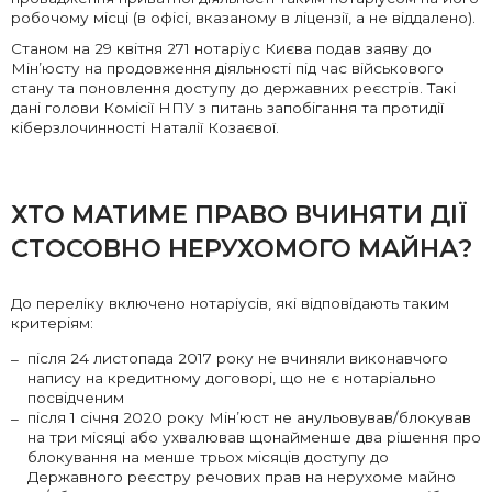
робочому місці (в офісі, вказаному в ліцензії, а не віддалено).
Станом на 29 квітня 271 нотаріус Києва подав заяву до
Мін’юсту на продовження діяльності під час військового
стану та поновлення доступу до державних реєстрів. Такі
дані голови Комісії НПУ з питань запобігання та протидії
кіберзлочинності Наталії Козаєвої.
ХТО МАТИМЕ ПРАВО ВЧИНЯТИ ДІЇ
СТОСОВНО НЕРУХОМОГО МАЙНА?
До переліку включено нотаріусів, які відповідають таким
критеріям:
після 24 листопада 2017 року не вчиняли виконавчого
напису на кредитному договорі, що не є нотаріально
посвідченим
після 1 січня 2020 року Мін’юст не анульовував/блокував
на три місяці або ухвалював щонайменше два рішення про
блокування на менше трьох місяців доступу до
Державного реєстру речових прав на нерухоме майно