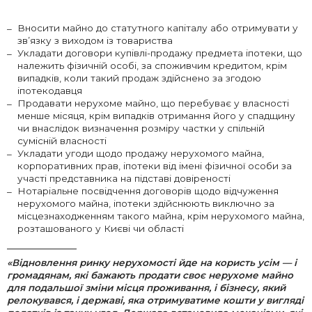
Вносити майно до статутного капіталу або отримувати у
зв’язку з виходом із товариства
Укладати договори купівлі-продажу предмета іпотеки, що
належить фізичній особі, за споживчим кредитом, крім
випадків, коли такий продаж здійснено за згодою
іпотекодавця
Продавати нерухоме майно, що перебуває у власності
менше місяця, крім випадків отримання його у спадщину
чи внаслідок визначення розміру частки у спільній
сумісній власності
Укладати угоди щодо продажу нерухомого майна,
корпоративних прав, іпотеки від імені фізичної особи за
участі представника на підставі довіреності
Нотаріальне посвідчення договорів щодо відчуження
нерухомого майна, іпотеки здійснюють виключно за
місцезнаходженням такого майна, крім нерухомого майна,
розташованого у Києві чи області
«Відновлення ринку нерухомості йде на користь усім — і
громадянам, які бажають продати своє нерухоме майно
для подальшої зміни місця проживання, і бізнесу, який
релокувався, і державі, яка отримуватиме кошти у вигляді