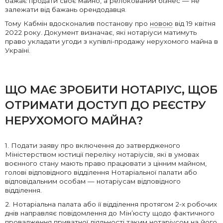
бажає продати своє майно, а релокований бізнес — не
залежати від бажань орендодавця.
Тому Кабмін вдосконалив постанову про
новою
від 19 квітня
2022 року. Документ визначає, які нотаріуси матимуть
право укладати угоди з купівлі-продажу нерухомого майна в
Україні.
ЩО МАЄ ЗРОБИТИ НОТАРІУС, ЩОБ
ОТРИМАТИ ДОСТУП ДО РЕЄСТРУ
НЕРУХОМОГО МАЙНА?
1. Подати заяву про включення до затвердженого
Міністерством юстиції переліку нотаріусів, які в умовах
воєнного стану мають право працювати з цінним майном,
голові відповідного відділення Нотаріальної палати або
відповідальним особам — нотаріусам відповідного
відділення.
2. Нотаріальна палата або її відділення протягом 2-х робочих
днів направляє повідомлення до Мін’юсту щодо фактичного
провадження приватної діяльності таким нотаріусом на його