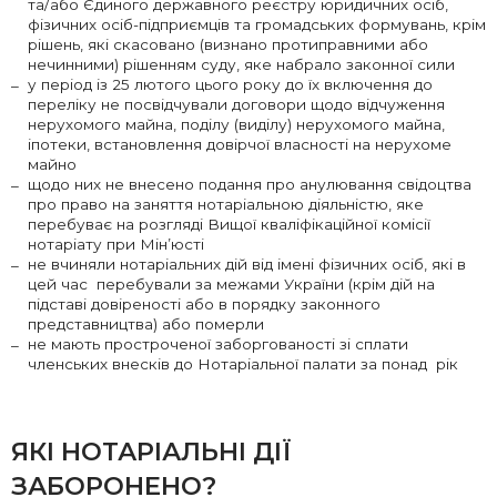
та/або Єдиного державного реєстру юридичних осіб,
фізичних осіб-підприємців та громадських формувань, крім
рішень, які скасовано (визнано протиправними або
нечинними) рішенням суду, яке набрало законної сили
у період із 25 лютого цього року до їх включення до
переліку не посвідчували договори щодо відчуження
нерухомого майна, поділу (виділу) нерухомого майна,
іпотеки, встановлення довірчої власності на нерухоме
майно
щодо них не внесено подання про анулювання свідоцтва
про право на заняття нотаріальною діяльністю, яке
перебуває на розгляді Вищої кваліфікаційної комісії
нотаріату при Мін’юсті
не вчиняли нотаріальних дій від імені фізичних осіб, які в
цей час перебували за межами України (крім дій на
підставі довіреності або в порядку законного
представництва) або померли
не мають простроченої заборгованості зі сплати
членських внесків до Нотаріальної палати за понад рік
ЯКІ НОТАРІАЛЬНІ ДІЇ
ЗАБОРОНЕНО?