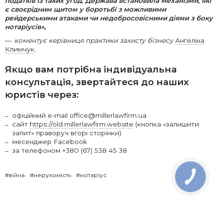
податків із таких угод. Держава встановила механізми, які
є своєрідним щитом у боротьбі з можливими
рейдерськими атаками чи недобросовісними діями з боку
нотаріусів»
,
коментує керівниця практики захисту бізнесу
Ангеліна
Климчук
.
Якщо вам потрібна індивідуальна
консультація, звертайтеся до наших
юристів через:
офіційний e-mail office@millerlawfirm.ua
сайт
https://old.millerlawfirm.website
(кнопка «залишити
запит» праворуч вгорі сторінки)
месенджер Facebook
за телефоном +380 (67) 538 45 38
#війна
#нерухомість
#нотаріус
КНОПКА
ЗВ'ЯЗКУ