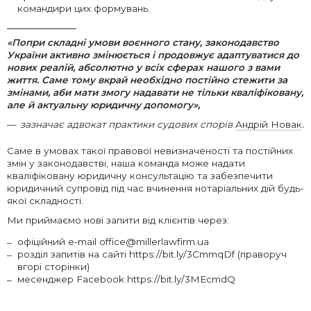
командири цих формувань.
«Попри складні умови воєнного стану, законодавство
України активно змінюється і продовжує адаптуватися до
нових реалій, абсолютно у всіх сферах нашого з вами
життя. Саме тому вкрай необхідно постійно стежити за
змінами, аби мати змогу надавати не тільки кваліфіковану,
але й актуальну юридичну допомогу»
,
зазначає адвокат практики судових спорів
Андрій Новак
.
Саме в умовах такої правової невизначеності та постійних
змін у законодавстві, наша команда може надати
кваліфіковану юридичну консультацію та забезпечити
юридичний супровід під час вчинення нотаріальних дій будь-
якої складності.
Ми приймаємо нові запити від клієнтів через:
офіційний e-mail office@millerlawfirm.ua
розділ запитів на сайті https://bit.ly/3CmmqDf (праворуч
вгорі сторінки)
месенджер Facebook https://bit.ly/3MEcmdQ