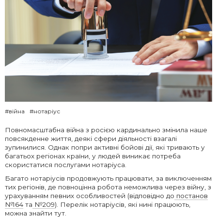
#війна
#нотаріус
Повномасштабна війна з росією кардинально змінила наше
повсякденне життя, деякі сфери діяльності взагалі
зупинилися. Однак попри активні бойові дії, які тривають у
багатьох регіонах країни, у людей виникає потреба
скористатися послугами нотаріуса.
Багато нотаріусів продовжують працювати, за виключенням
тих регіонів, де повноцінна робота неможлива через війну, з
урахуванням певних особливостей (відповідно до
постанов
№164
та
№209
). Перелік нотаріусів, які нині працюють,
можна знайти
тут
.