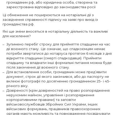
громадянин рф, або юридична особа, створена та
зареєстрована відповідно до законодавства росії
Ці обмеження не поширюються на нотаріальні дії з
засвідчення справжності підпису на заяві про вихід із
громадянства рф.
Які ще зміни вносяться в нотаріальну діяльність та важливі
для населення?
Зупинено перебіг строку для прийняття спадщини на час
дії воєнного стану. Це означає, що спадкоємцям немає
потреби звертатися до нотаріуса протягом 6 місяців з дня
відкриття спадщини (смерті спадкодавця). Прийняти
спадщину та владнати інші формальні питання можна буде
після закінчення дії воєнного стану.
Для встановлення особи, громадянин може пред’явити
документ, строк дії якого закінчився, або до паспорту не
вклеєні фотографії по досягненню громадянином 25- і 45-
річного віку.
Довіреності (крім довіреностей на право розпорядження
нерухомим майном, управління і розпорядження
корпоративними правами) та заповіти
військовослужбовців Збройних Сил України, інших
військових формувань, працівників правоохоронних
органів мають можливість та повноваження посвідчувати