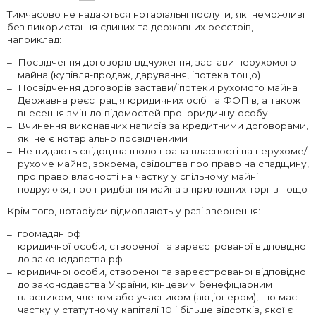
Тимчасово не надаються нотаріальні послуги,
які неможливі
без використання єдиних та державних реєстрів,
наприклад:
Посвідчення договорів відчуження, застави нерухомого
майна (купівля-продаж, дарування, іпотека тощо)
Посвідчення договорів застави/іпотеки рухомого майна
Державна реєстрація юридичних осіб та ФОПів, а також
внесення змін до відомостей про юридичну особу
Вчинення виконавчих написів за кредитними договорами,
які не є нотаріально посвідченими
Не видають свідоцтва щодо права власності на нерухоме/
рухоме майно, зокрема, свідоцтва про право на спадщину,
про право власності на частку у спільному майні
подружжя, про придбання майна з прилюдних торгів тощо
Крім того, нотаріуси відмовляють у разі звернення:
громадян рф
юридичної особи, створеної та зареєстрованої відповідно
до законодавства рф
юридичної особи, створеної та зареєстрованої відповідно
до законодавства України, кінцевим бенефіціарним
власником, членом або учасником (акціонером), що має
частку у статутному капіталі 10 і більше відсотків, якої є