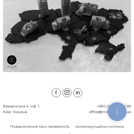
Введенська 4, оф. 1

+380 (67) 538 45 38
Київ, Україна
office@millerlawfirm.ua
КНОПКА
ЗВ'ЯЗКУ
Повідомлення про приватність
Антикорупційна політика