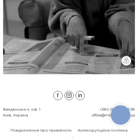
Введенська 4, оф. 1

+380 (67) 538 45 38
Київ, Україна
office@millerlawfirm.ua
КНОПКА
ЗВ'ЯЗКУ
Повідомлення про приватність
Антикорупційна політика