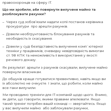
правоохоронців на сферу ІТ.
Що ми зробили, аби повернути вилучене майно та
розблокувати рахунки?
Через суд зобов’язали надати копії постанов керівника
прокуратури про арешти рахунків.
Довели необгрунтованість блокування рахунків та
необхідність їх скасування.
Довели у суді безпідставність вилучення комп`ютерної
техніки у працівників, очевидну невідповідність вимогам
ст. 98 КПК та неможливість її використання у якості
речового доказу.
Як результат: арешти з рахунків скасували, вилучене майно
повернули власникам.
До обшуків краще готуватися превентивно, навіть якщо ви
їх абсолютно не очікуєте. І знати, що робити, коли майно
все-таки вилучили.
Ми проводимо тренінги для IT-компаній щодо цього. Вчимо,
як діяти, що говорити, якими правами апелювати. Якщо
такий тренінг потрібен вашій команді — звертайтесь. Якщо
у вас вилучили майно або заблокували рахунки,