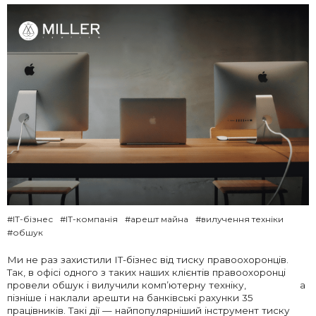
#IT-бізнес
#IT-компанія
#арешт майна
#вилучення техніки
#обшук
Ми не раз захистили IT-бізнес від тиску правоохоронців.
Так, в офісі одного з таких наших клієнтів правоохоронці
провели обшук і вилучили комп’ютерну техніку, а
пізніше і наклали арешти на банківські рахунки 35
працівників. Такі дії — найпопулярніший інструмент тиску