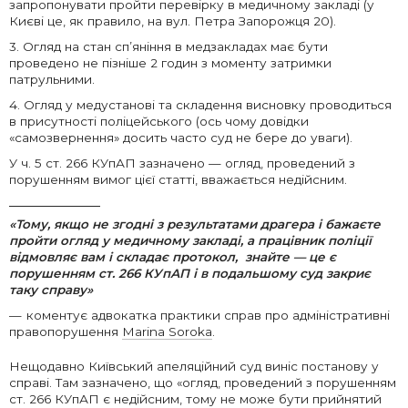
запропонувати пройти перевірку в медичному закладі (у
Києві це, як правило, на вул. Петра Запорожця 20).
3. Огляд на стан сп’яніння в медзакладах має бути
проведено не пізніше 2 годин з моменту затримки
патрульними.
4. Огляд у медустанові та складення висновку проводиться
в присутності поліцейського (ось чому довідки
«самозвернення» досить часто суд не бере до уваги).
У ч. 5 ст. 266 КУпАП зазначено — огляд, проведений з
порушенням вимог цієї статті, вважається недійсним.
«Тому, якщо не згодні з результатами драгера і бажаєте
пройти огляд у медичному закладі, а працівник поліції
відмовляє вам і складає протокол,
знайте
—
це є
порушенням ст. 266 КУпАП і в подальшому суд закриє
таку справу»
коментує адвокатка практики справ про адміністративні
правопорушення
Marina Soroka
.
Нещодавно Київський апеляційний суд виніс постанову у
справі. Там зазначено, що «огляд, проведений з порушенням
ст. 266 КУпАП є недійсним, тому не може бути прийнятий