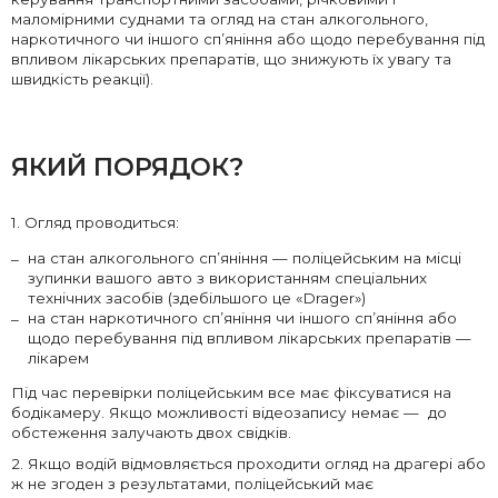
маломірними суднами та огляд на стан алкогольного,
наркотичного чи іншого сп’яніння або щодо перебування під
впливом лікарських препаратів, що знижують їх увагу та
швидкість реакції).
ЯКИЙ ПОРЯДОК?
1. Огляд проводиться:
на стан алкогольного сп’яніння — поліцейським на місці
зупинки вашого авто з використанням спеціальних
технічних засобів (здебільшого це «Drager»)
на стан наркотичного сп’яніння чи іншого сп’яніння або
щодо перебування під впливом лікарських препаратів —
лікарем
Під час перевірки поліцейським все має фіксуватися на
бодікамеру. Якщо можливості відеозапису немає — до
обстеження залучають двох свідків.
2. Якщо водій відмовляється проходити огляд на драгері або
ж не згоден з результатами, поліцейський має