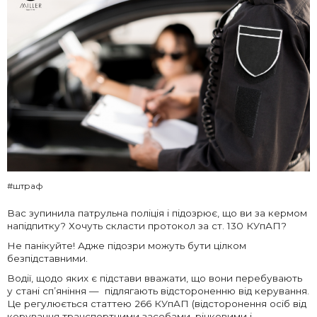
#штраф
Вас зупинила патрульна поліція і підозрює, що ви за кермом
напідпитку? Хочуть скласти протокол за ст. 130 КУпАП?
Не панікуйте! Адже підозри можуть бути цілком
безпідставними.
Водії, щодо яких є підстави вважати, що вони перебувають
у стані сп’яніння — підлягають відстороненню від керування.
Це регулюється статтею 266 КУпАП (відсторонення осіб від
керування транспортними засобами, річковими і