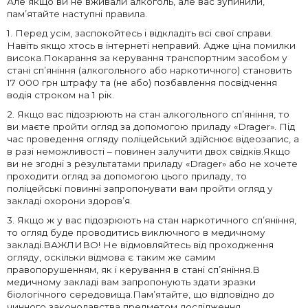
Але якщо ви не вживали алкоголь, але вас зупинили,
пам’ятайте наступні правила.
1. Перед усім, заспокойтесь і відкладіть всі свої справи.
Навіть якщо хтось в інтернеті неправий. Адже ціна помилки
висока.Покарання за керування транспортним засобом у
стані сп’яніння (алкогольного або наркотичного) становить
17 000 грн штрафу та (не або) позбавлення посвідчення
водія строком на 1 рік.
2. Якщо вас підозрюють на стан алкогольного сп’яніння, то
ви маєте пройти огляд за допомогою приладу «Drager». Під
час проведення огляду поліцейський здійснює відеозапис, а
в разі неможливості – повинен залучити двох свідків.Якщо
ви не згодні з результатами приладу «Drager» або не хочете
проходити огляд за допомогою цього приладу, то
поліцейські повинні запропонувати вам пройти огляд у
закладі охорони здоров’я.
3. Якщо ж у вас підозрюють на стан наркотичного сп’яніння,
то огляд буде проводитись виключного в медичному
закладі.ВАЖЛИВО! Не відмовляйтесь від проходження
огляду, оскільки відмова є таким же самим
правопорушенням, як і керування в стані сп’яніння.В
медичному закладі вам запропонують здати зразки
біологічного середовища.Пам’ятайте, що відповідно до
чинного законодавства предметом дослідження