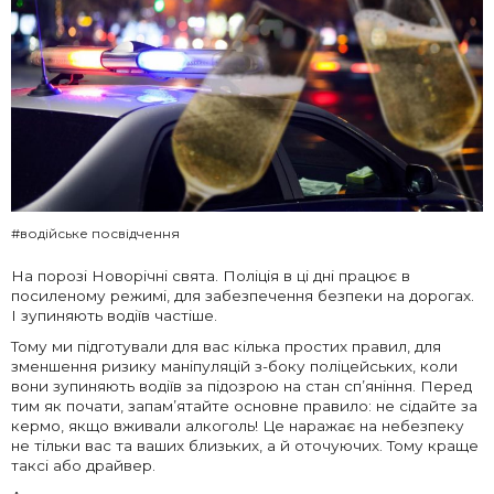
#водійське посвідчення
На порозі Новорічні свята. Поліція в ці дні працює в
посиленому режимі, для забезпечення безпеки на дорогах.
І зупиняють водіїв частіше.
Тому ми підготували для вас кілька простих правил, для
зменшення ризику маніпуляцій з-боку поліцейських, коли
вони зупиняють водіїв за підозрою на стан сп’яніння. Перед
тим як почати, запам’ятайте основне правило: не сідайте за
кермо, якщо вживали алкоголь! Це наражає на небезпеку
не тільки вас та ваших близьких, а й оточуючих. Тому краще
таксі або драйвер.