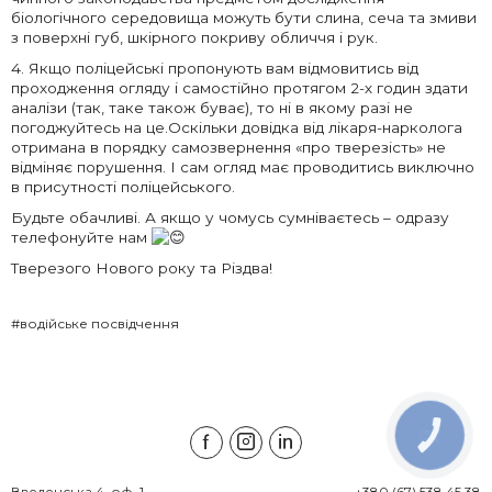
біологічного середовища можуть бути слина, сеча та змиви
з поверхні губ, шкірного покриву обличчя і рук.
4. Якщо поліцейські пропонують вам відмовитись від
проходження огляду і самостійно протягом 2-х годин здати
аналізи (так, таке також буває), то ні в якому разі не
погоджуйтесь на це.Оскільки довідка від лікаря-нарколога
отримана в порядку самозвернення «про тверезість» не
відміняє порушення. І сам огляд має проводитись виключно
в присутності поліцейського.
Будьте обачливі. А якщо у чомусь сумніваєтесь – одразу
телефонуйте нам
Тверезого Нового року та Різдва!
#водійське посвідчення
КНОПКА
ЗВ'ЯЗКУ
Введенська 4, оф. 1

+380 (67) 538 45 38