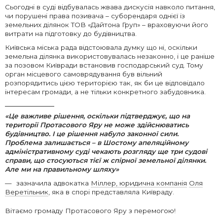
Сьогодні в суді відбувалась жвава дискусія навколо питання,
чи порушені права позивача – суборендаря однієї із
земельних ділянок ТОВ «Дайтона Груп» – враховуючи його
витрати на підготовку до будівництва.
Київська міська рада відстоювала думку що ні, оскільки
земельна ділянка використовувалась незаконно, і це раніше
за позовом Київради встановив господарський суд. Тому
орган місцевого самоврядування був вільний
розпорядитись цією територією так, як би це відповідало
інтересам громади, а не тільки конкретного забудовника.
«Це важливе рішення, оскільки підтверджує, що на
території Протасового Яру не може здійснюватись
будівництво. І це рішення набуло законної сили.
Проблема залишається – в Шостому апеляційному
адміністративному суді чекають розгляду ще три судові
справи, що стосуються тієї ж спірної земельної ділянки.
Але ми на правильному шляху»
зазначила адвокатка
Міллер, юридична компанія
Оля
Веретільник
, яка в спорі представляла Київраду.
Вітаємо громаду Протасового Яру з перемогою!