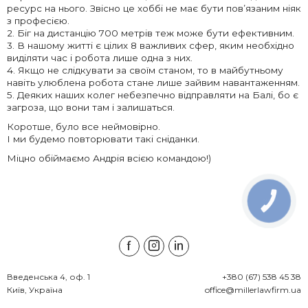
ресурс на нього. Звісно це хоббі не має бути пов’язаним ніяк
з професією.
2. Біг на дистанцію 700 метрів теж може бути ефективним.
3. В нашому житті є цілих 8 важливих сфер, яким необхідно
виділяти час і робота лише одна з них.
4. Якщо не слідкувати за своїм станом, то в майбутньому
навіть улюблена робота стане лише зайвим навантаженням.
5. Деяких наших колег небезпечно відправляти на Балі, бо є
загроза, що вони там і залишаться.
Коротше, було все неймовірно.
І ми будемо повторювати такі сніданки.
Міцно обіймаємо Андрія всією командою!)
КНОПКА
ЗВ'ЯЗКУ
Введенська 4, оф. 1

+380 (67) 538 45 38
Київ, Україна
office@millerlawfirm.ua