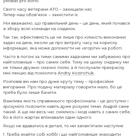
умовах pro bono.
Свого часу ветерани АТО – захищали нас.
Тепер наш обов’язок – захистити їх.
Ми вважаємо, що правильний день – це день, який почався
зі збору всієї команди на сніданок.
Так так, ефективність це не лише про кількість виконаних
задач на день, інколи це про витрату часу на корисну
інформацію, яка може допомогти не «згоріти» на роботі.
Часто в погоні за тими самими задачами ми забуваємо про
найголовніше – про самих себе. Тому на цьому сніданку ми
не тільки дружно смачно поїли, а й послухали прекрасну
міні-лекцію від психолога
Andriy Kozinchuk
.
Розповів він нам про дуже круту тему – професійне
вигорання. Про подачу матеріалу говорити мало, бо це
треба було лише бачити.
Важлива якість справжнього професіонала – це доступно і
зрозуміло пояснити навіть дуже розумні теми. Андрій саме
такий. А ще ми весь час сміялись і іноді навіть з самих себе,
бо в його жартах впізнавали один одного.
Якщо не вдаватись в деталі, то ми запам’ятали наступне:
1. Треба знайти собі хоббі і що найголовніше знаходити