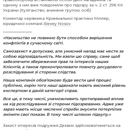
одному з них вже повідомили про підозру за ч. 2 ст. 296 КК
України (Хуліганство, вчинене групою осіб).
Коментар керівника Кримінальної практики Міллер,
юридичної компанії
Alexey Nosov
:
«Насильство не повинно бути способом вирішення
конфліктів в сучасному світі.
Самозахист я допускаю, але умисний напад має нести за
собою відповідальність. Ми взяли цю справу, саме щоб
забезпечити збереження прав та інтересів наших
Клієнтів, а також проконтролювати повноту досудового
розслідування зі сторони слідства.
Наша компанія обов’язково буде вести цей процес
публічно, окрім того наші адвокати мають високий рівень
експертизи в даній категорії справ.
Все це, в тому числі, унеможливить протиправний вплив
на хід розслідування зі сторони підозрюваних. Адже уже
зараз мають місце численні спроби змусити потерпілих
змінити свої покази. В тому числі шляхом підкупу.»
Захист інтересів подружжя Дєєвих здійснюватиметься на