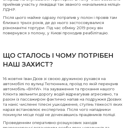
приймав участь у ліквідації так званого «начальника міліції»
ЛДНР.
Після цього майже одразу потрапив у полон і провів там
близько трьох років, де до нього застосовувалися
різноманітні тортури. Під час обміну 2019 року він
повернувся з полону, у Києві проходив реабілітацію.
ЩО СТАЛОСЬ І ЧОМУ ПОТРІБЕН
НАШ ЗАХИСТ?
16 жовтня Іван Дєєв зі своєю дружиною рухався на
автомобілі по вулиці Тютюнника, проїзд по якій перекрив
автомобіль «BMW». На зауваження та прохання нашого
Клієнта звільнити дорогу водій відреагував агресивно, та
разом із пассажиром фактично напав на подружжя Дєєвих
та наніс численні тілесні ушкодження, ступінь тяжкості яких
наразі встановлює експертиза. Після чого нападники
покинули місце події не дочекавшись працівників поліції.
Проведенням оперативно-розшукових заходів
правоохоронці встановили особи двох нападників та