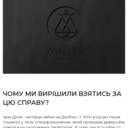
ЧОМУ МИ ВИРІШИЛИ ВЗЯТИСЬ ЗА
ЦЮ СПРАВУ?
Іван Дєєв – ветеран війни на Донбасі. У 2014 році він пішов
служити у полк спецпризначення, який проводив диверсійні
операції на окупованих територіях. В тому числі особисто