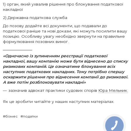
1) орган, який ухвалив рішення про блокування податкової
накладної
2) Державна податкова служба
До позову додайте всі документи, що подавали до
податкової раніше та нові докази, які можуть посилити вашу
позицію. Особливу увагу необхідно звернути на правильне
формулювання позовних вимог.
«Одночасно із зупиненням реєстрації податкової
накладної, вашу компанію може бути віднесено до списку
ризикових компаній. Це означатиме блокування всіх
наступних податкових накладних. Тому потрібно спершу
оскаржити рішення про віднесення компанії до ризикової.
А вже потім розблоковувати накладні»
зазначив адвокат практики судових спорів
Юра Мельник.
Як це зробити читайте у наших наступних матеріалах.
#бізнес
#податки
КНОПКА
ЗВ'ЯЗКУ