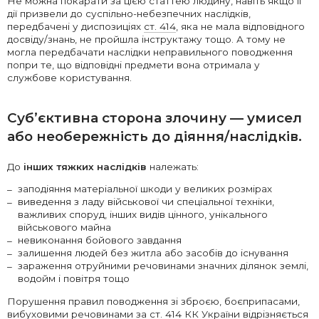
Не можна покарати за цією статтею людину, навіть якщо її
дії призвели до суспільно-небезпечних наслідків,
передбачені у диспозиціях
ст. 414
, яка не мала відповідного
досвіду/знань, не пройшла інструктажу тощо. А тому не
могла передбачати наслідки неправильного поводження
попри те, що відповідні предмети вона отримала у
службове користування.
Суб’єктивна сторона
злочину — умисел
або необережність до діяння/наслідків.
До
інших
тяжких наслідків
належать:
заподіяння матеріальної шкоди у великих розмірах
виведення з ладу військової чи спеціальної техніки,
важливих споруд, інших видів цінного, унікального
військового майна
невиконання бойового завдання
залишення людей без житла або засобів до існування
зараження отруйними речовинами значних ділянок землі,
водойм і повітря тощо
Порушення правил поводження зі зброєю, боєприпасами,
вибуховими речовинами за ст. 414 КК України відрізняється