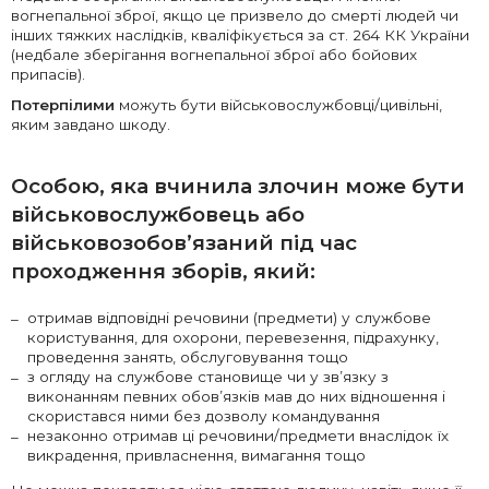
вогнепальної зброї, якщо це призвело до смерті людей чи
інших тяжких наслідків, кваліфікується за ст. 264 КК України
(недбале зберігання вогнепальної зброї або бойових
припасів).
Потерпілими
можуть бути військовослужбовці/цивільні,
яким завдано шкоду.
Особою, яка вчинила злочин
може бути
військовослужбовець або
військовозобов’язаний під час
проходження зборів, який:
отримав відповідні речовини (предмети) у службове
користування, для охорони, перевезення, підрахунку,
проведення занять, обслуговування тощо
з огляду на службове становище чи у зв’язку з
виконанням певних обов’язків мав до них відношення і
скористався ними без дозволу командування
незаконно отримав ці речовини/предмети внаслідок їх
викрадення, привласнення, вимагання тощо