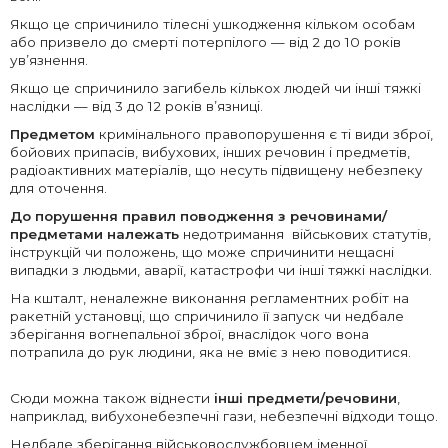
Якщо це спричинило тілесні ушкодження кільком особам
або призвело до смерті потерпілого — від 2 до 10 років
ув’язнення.
Якщо це спричинило загибель кількох людей чи інші тяжкі
наслідки — від 3 до 12 років в’язниці.
Предметом
кримінального правопорушення є ті види зброї,
бойових припасів, вибухових, інших речовин і предметів,
радіоактивних матеріалів, що несуть підвищену небезпеку
для оточення.
До порушення правил поводження з речовинами/
предметами належать
недотримання військових статутів,
інструкцій чи положень, що може спричинити нещасні
випадки з людьми, аварії, катастрофи чи інші тяжкі наслідки.
На кшталт, неналежне виконання регламентних робіт на
ракетній установці, що спричинило її запуск чи недбале
зберігання вогнепальної зброї, внаслідок чого вона
потрапила до рук людини, яка не вміє з нею поводитися.
Сюди можна також віднести
інші предмети/речовини
,
наприклад, вибухонебезпечні гази, небезпечні відходи тощо.
Недбале зберігання військовослужбовцем іменної