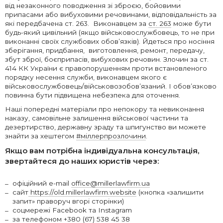
від незаконного поводження зі зброєю, бойовими
припасами або вибуховими речовинами, відповідальність за
які передбачена ст. 263. Виконавцем за
ст. 263
може бути
будь-який цивільний (якщо військовослужбовець, то не при
виконанні своїх службових обов’язків). Йдеться про носіння
зберігання, придбання, виготовлення, ремонт, передачу,
збут зброї, боєприпасів, вибухових речовин. Злочин за ст.
414 КК України є правопорушенням проти встановленого
порядку несення служби, виконавцем якого є
військовослужбовець/військовозобов’язаний. І обов’язково
повинна бути підвищена небезпека для оточення.
Наші попередні матеріали про непокору та невиконання
наказу, самовільне залишення військової частини та
дезертирство, державну зраду та шпигунство ви можете
знайти за хештегом
#міллерпрозлочини
.
Якщо вам потрібна індивідуальна консультація,
звертайтеся до наших юристів через:
офіційний e-mail
office@millerlawfirm.ua
сайт
https://old.millerlawfirm.website
(кнопка «залишити
запит» праворуч вгорі сторінки)
соцмережі Facebook та Instagram
за телефоном +380 (67) 538 45 38