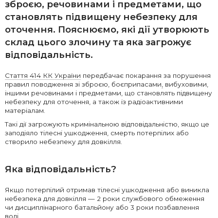
зброєю, речовинами і предметами, що
становлять підвищену небезпеку для
оточення. Пояснюємо, які дії утворюють
склад цього злочину та яка загрожує
відповідальність.
Стаття 414 КК України
передбачає покарання за порушення
правил поводження зі зброєю, боєприпасами
,
вибуховими,
іншими речовинами і предметами, що становлять підвищену
небезпеку для оточення, а також із радіоактивними
матеріалам.
Такі дії загрожують кримінальною відповідальністю, якщо це
заподіяло тілесні ушкодження, смерть потерпілих або
створило небезпеку для довкілля.
Яка відповідальність?
Якщо потерпілий отримав тілесні ушкодження або виникла
небезпека для довкілля — 2 роки службового обмеження
чи дисциплінарного батальйону або 3 роки позбавлення
волі.