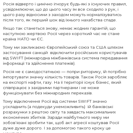
Росія відверто і цинічно ігнорує будь-які з існуючих правил,
усвідомлюючи, що до цього часу їм все сходило з рук, і
цього разу відносини з заходом можуть нормалізуватись
після того, як перший шок від їхнього нахабства спаде.
Якщо так станеться знову, немає жодних гарантій, що
наступною жертвою Росії через короткий час не стане
країна НАТО чи ЄС.
Тому ми закликаємо Європейський союз та США шляхом
застосування санкцій відключити російських користувачів
від SWIFT (міжнародна міжбанківська система передавання
інформації та здійснення платежів).
Росія не є самодостатньою — попри риторику, їй потрібно
імпортувати значну кількість товарів. Також Росія заробляє
на експорті нафти, газу. На її території існує бізнес, який
співпрацює з західними партнерами і не може
функціонувати без міжнародних переказів.
Тому відключення Росії від системи SWIFT значно
ускладнить (а подекуди унеможливить) їй банківські
розрахунки з рештою світу та завдасть максимальних
економічних збитків. Заради майбутнього миру ми
зобов’язані зробити так, щоб акт агресії коштував Росії
дуже дуже дорого. І за допомогою такого кроку це