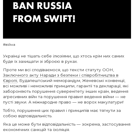
#війна
Українці не тішать себе ілюзіями, що хтось крім них самих
буде їх захищати зі зброєю в руках.
Проте ми всі сподіваємося, що тексти статуту ООН,
Заключного акту Наради з безпеки і співробітництва в
Європі
, Будапештський меморандум, Женевські конвенції,
всі можливі і неможливі принципи, гарантії та декларації, які
забороняють порушення суверенітету інших країн, ведення
агресивних війн та порушення правил ведення війни — не
пусті звуки. А міжнародне право — не ворох макулатури!
Тобто, порушення цих правил і принципів має тягнути за
собою відповідальність.
Яка це може бути відповідальність — зокрема, застосування
економічних санкцій та ізоляція.