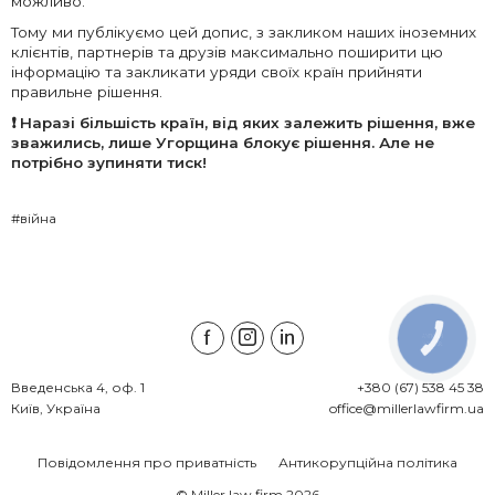
можливо.
Тому ми публікуємо цей допис, з закликом наших іноземних
клієнтів, партнерів та друзів максимально поширити цю
інформацію та закликати уряди своїх країн прийняти
правильне рішення.
❗ Наразі більшість країн, від яких залежить рішення, вже
зважились, лише Угорщина блокує рішення. Але не
потрібно зупиняти тиск!
#війна
КНОПКА
ЗВ'ЯЗКУ
Введенська 4, оф. 1

+380 (67) 538 45 38
Київ, Україна
office@millerlawfirm.ua
Повідомлення про приватність
Антикорупційна політика
© Miller law firm 2026