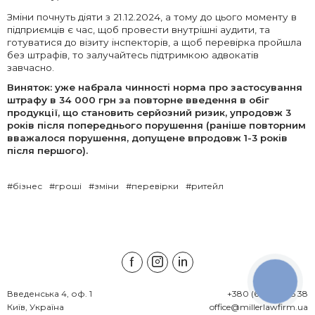
Зміни почнуть діяти з 21.12.2024, а тому до цього моменту в
підприємців є час, щоб провести внутрішні аудити, та
готуватися до візиту інспекторів, а щоб перевірка пройшла
без штрафів, то залучайтесь підтримкою адвокатів
завчасно.
Виняток: уже набрала чинності норма про застосування
штрафу в 34 000 грн за повторне введення в обіг
продукції, що становить серйозний ризик, упродовж 3
років після попереднього порушення (раніше повторним
вважалося порушення, допущене впродовж 1-3 років
після першого).
#бізнес
#гроші
#зміни
#перевірки
#ритейл
КНОПКА
ЗВ'ЯЗКУ
Введенська 4, оф. 1

+380 (67) 538 45 38
Київ, Україна
office@millerlawfirm.ua