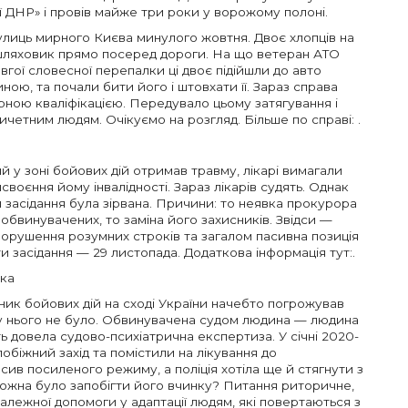
ції ДНР» і провів майже три роки у ворожому полоні.
вулиць мирного Києва минулого жовтня. Двоє хлопців на
шляховик прямо посеред дороги. На що ветеран АТО
вгої словесної перепалки ці двоє підійшли до авто
иною, та почали бити його і штовхати її. Зараз справа
ірною кваліфікацією. Передувало цьому затягування і
ичетним людям. Очікуємо на розгляд. Більше по справі: .
 у зоні бойових дій отримав травму, лікарі вимагали
исвоєння йому інвалідності. Зараз лікарів судять. Однак
 засідання була зірвана. Причини: то неявка прокурора
 обвинувачених, то заміна його захисників. Звідси —
порушення розумних строків та загалом пасивна позиція
 засідання — 29 листопада. Додаткова інформація тут:.
ька
ник бойових дій на сході України начебто погрожував
ї у нього не було. Обвинувачена судом людина — людина
 довела судово-психіатрична експертиза. У січні 2020-
біжний захід та помістили на лікування до
ив посиленого режиму, а поліція хотіла ще й стягнути з
 можна було запобігти його вчинку? Питання риторичне,
належної допомоги у адаптації людям, які повертаються з