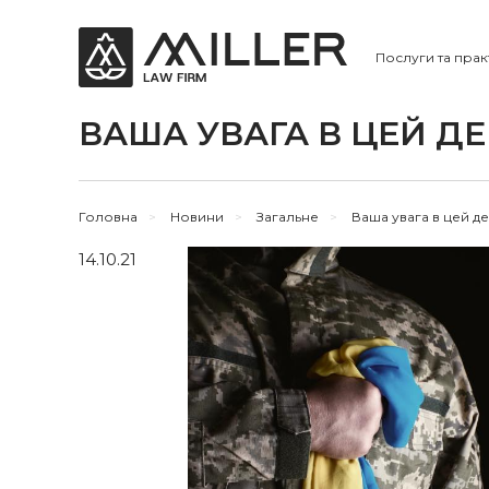
Послуги та прак
ВАША УВАГА В ЦЕЙ Д
Головна
>
Новини
>
Загальне
>
Ваша увага в цей д
14.10.21