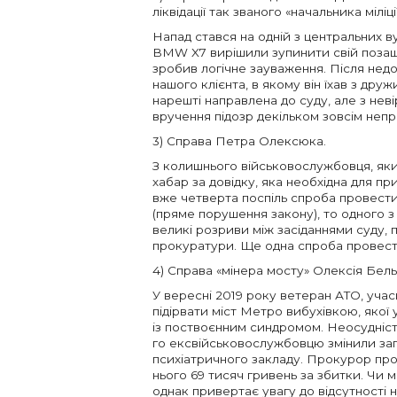
ліквідації так званого «начальника мілі
Напад стався на одній з центральних 
BMW X7 вирішили зупинити свій поза
зробив логічне зауваження. Після недо
нашого клієнта, в якому він їхав з друж
нарешті направлена до суду, але з нев
вручення підозр декільком зовсім непр
3) Справа Петра Олексюка.
З колишнього військовослужбовця, який
хабар за довідку, яка необхідна для пр
вже четверта поспіль спроба провести
(пряме порушення закону), то одного з
великі розриви між засіданнями суду, 
прокуратури. Ще одна спроба провести
4) Справа «мінера мосту» Олексія Бел
У вересні 2019 року ветеран АТО, учас
підірвати міст Метро вибухівкою, яко
із поствоєнним синдромом. Неосудність
го ексвійськовослужбовцю змінили запо
психіатричного закладу. Прокурор прос
нього 69 тисяч гривень за збитки. Чи
однак привертає увагу до відсутності 