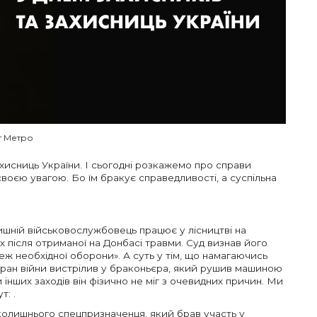
т Метро
хисниць України. І сьогодні розкажемо про справи
своєю увагою. Бо їм бракує справедливості, а суспільна
шній військовослужбовець працює у лісництві на
 після отриманої на Донбасі травми. Суд визнав його
ж необхідної оборони». А суть у тім, що намагаючись
теран війни вистрілив у браконьєра, який рушив машиною
 інших заходів він фізично не міг з очевидних причин. Ми
т: .
 колишнього спецпризначенця, який брав участь у