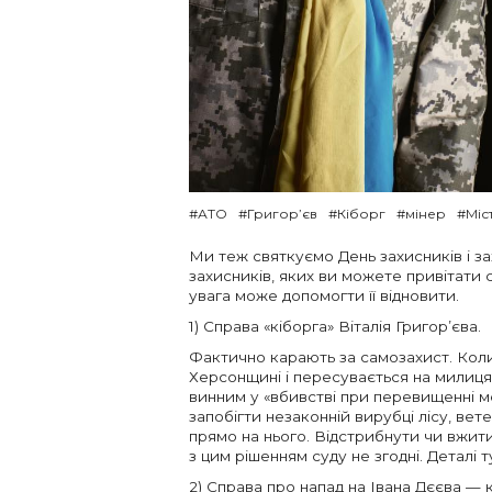
#АТО
#Григор’єв
#Кіборг
#мінер
#Міс
Ми теж святкуємо День захисників і за
захисників, яких ви можете привітати 
увага може допомогти її відновити.
1) Справа «кіборга» Віталія Григор’єва.
Фактично карають за самозахист. Коли
Херсонщині і пересувається на милицях
винним у «вбивстві при перевищенні ме
запобігти незаконній вирубці лісу, ве
прямо на нього. Відстрибнути чи вжити
з цим рішенням суду не згодні. Деталі ту
2) Справа про напад на Івана Дєєва —