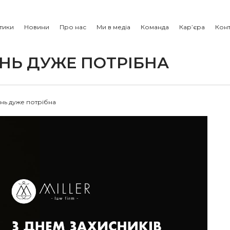
тики
Новини
Про нас
Ми в медіа
Команда
Кар’єра
Конт
ЕНЬ ДУЖЕ ПОТРІБНА
ень дуже потрібна