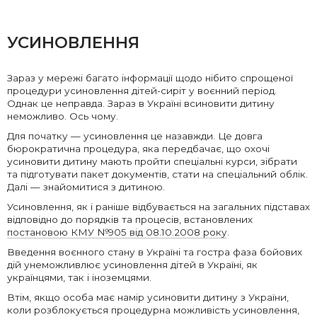
УСИНОВЛЕННЯ
Зараз у мережі багато інформації щодо нібито спрощеної
процедури усиновлення дітей-сиріт у воєнний період.
Однак це неправда. Зараз в Україні всиновити дитину
неможливо. Ось чому.
Для початку — усиновлення це назавжди. Це довга
бюрократична процедура, яка передбачає, що охочі
усиновити дитину мають пройти спеціальні курси, зібрати
та підготувати пакет документів, стати на спеціальний облік.
Далі — знайомитися з дитиною.
Усиновлення, як і раніше відбувається на загальних підставах
відповідно до порядків та процесів, встановлених
постановою КМУ №905 від 08.10.2008 року
.
Введення воєнного стану в Україні та гостра фаза бойових
дій унеможливлює усиновлення дітей в Україні, як
українцями, так і іноземцями.
Втім, якщо особа має намір усиновити дитину з України,
коли розблокується процедурна можливість усиновлення,