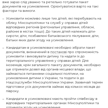
вже зараз слід уважно та ретельно готувати пакет
документів на усиновлення. Орієнтуватися варто на такі
фактори та вимоги.
Усиновити можливо лише тих дітей, які перебувають на
обліку Мінсоцполітики та служб у справах дітей
відповідних регіонів (регіональні управління, обласні,
районні в містах тощо). До таких дітей належать діти-
сироти; діти, позбавлені батьківського піклування; діти,
батьки яких дали згоду на усиновлення.
Кандидатам в усиновлювачі необхідно зібрати пакет
документів, визначений в
постанові
про спроможність
усиновити і виховувати дитину та надати їх до
територіального управління у справах дітей. Для
іноземців, крім загального пакету документів, необхідно
ще отримати дозвіл від органів місцевої влади, що
займається питаннями соціальної політики, на
усиновлення дитини з України, та подати їх до
Нацсоцслужби Мінсоцполітики України. Зазвичай термін
підготовки усіх документів займає від кількох місяців до
півроку.
Кандидати в усиновлювачі мають пройти співбесіду в
відповідних територіальних органах Мінсоцполітики та
отримати згоду на усиновлення.