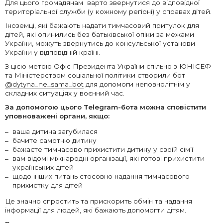
Для цього громадянам варто звернутися до відповідної
територіальної служби (у кожному регіоні) у справах дітей.
Іноземці, які бажають надати тимчасовий притулок для
дітей, які опинились без батьківської опіки за межами
України, можуть звернутись до консульської установи
України у відповідній країні.
З цією метою Офіс Президента України спільно з ЮНІСЕФ
та Міністерством соціальної політики створили бот
@dytyna_ne_sama_bot
для допомоги неповнолітнім у
складних ситуаціях у воєнний час.
За допомогою цього Telegram-бота можна сповістити
уповноважені органи, якщо:
ваша дитина загубилася
бачите самотню дитину
бажаєте тимчасово прихистити дитину у своїй сім’ї
вам відомі міжнародні організації, які готові прихистити
українських дітей
щодо інших питань стосовно надання тимчасового
прихистку для дітей
Це значно спростить та прискорить обмін та надання
інформації для людей, які бажають допомогти дітям.