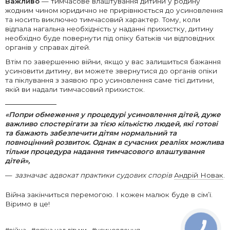
Важливо
— тимчасове влаштування дитини у родину
жодним чином юридично не прирівнюється до усиновлення
та носить виключно тимчасовий характер. Тому, коли
відпала нагальна необхідність у наданні прихистку, дитину
необхідно буде повернути під опіку батьків чи відповідних
органів у справах дітей.
Втім по завершенню війни, якщо у вас залишиться бажання
усиновити дитину, ви можете звернутися до органів опіки
та піклування з заявою про усиновлення саме тієї дитини,
якій ви надали тимчасовий прихисток.
«Попри обмеження у процедурі усиновлення дітей, дуже
важливо спостерігати за тією кількістю людей, які готові
та бажають забезпечити дітям нормальний та
повноцінний розвиток. Однак в сучасних реаліях можлива
тільки процедура надання тимчасового влаштування
дітей»,
зазначає адвокат практики судових спорів
Андрій Новак
.
Війна закінчиться перемогою. І кожен малюк буде в сім’ї.
Віримо в це!
#війна
#опіка над дітьми
#усиновлення
КНОПКА