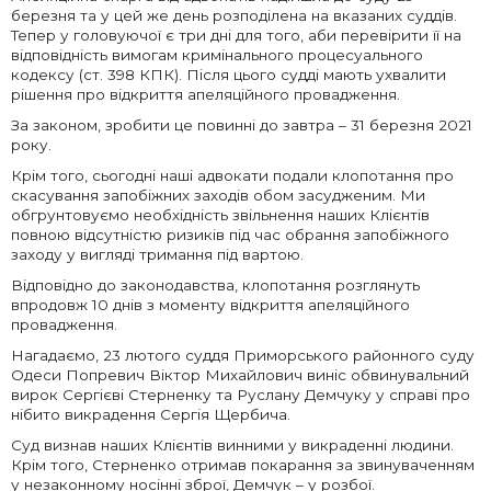
березня та у цей же день розподілена на вказаних суддів.
Тепер у головуючої є три дні для того, аби перевірити її на
відповідність вимогам кримінального процесуального
кодексу (ст. 398 КПК). Після цього судді мають ухвалити
рішення про відкриття апеляційного провадження.
За законом, зробити це повинні до завтра – 31 березня 2021
року.
Крім того, сьогодні наші адвокати подали клопотання про
скасування запобіжних заходів обом засудженим. Ми
обгрунтовуємо необхідність звільнення наших Клієнтів
повною відсутністю ризиків під час обрання запобіжного
заходу у вигляді тримання під вартою.
Відповідно до законодавства, клопотання розглянуть
впродовж 10 днів з моменту відкриття апеляційного
провадження.
Нагадаємо, 23 лютого суддя Приморського районного суду
Одеси Попревич Віктор Михайлович виніс обвинувальний
вирок Сергієві Стерненку та Руслану Демчуку у справі про
нібито викрадення Сергія Щербича.
Суд визнав наших Клієнтів винними у викраденні людини.
Крім того, Стерненко отримав покарання за звинуваченням
у незаконному носінні зброї, Демчук – у розбої.