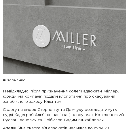
#Стерненко
Невідкладно, після призначення колегії адвокати Міллер,
юридична компанія подали клопотання про скасування
запобіжного заходу Клієнтам.
Скаргу на вирок Стерненку та Демчуку розглядатимуть
судді Кадегроб Альбіна Іванівна (головуюча), Котелевський
Руслан Іванович та Прібилов Вадим Михайлович.
Апеляційна скарга від адвокатів надійшла до суду 29