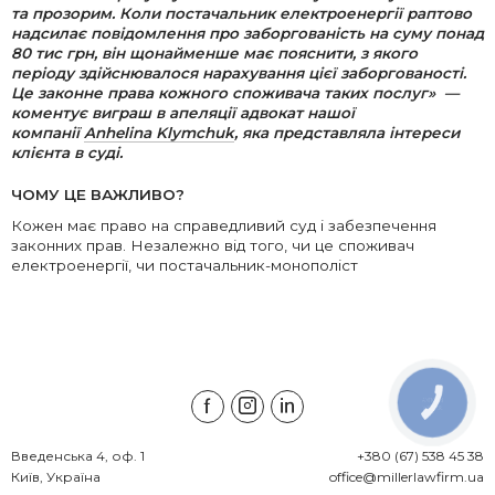
та прозорим. Коли постачальник електроенергії раптово
надсилає повідомлення про заборгованість на суму понад
80 тис грн, він щонайменше має пояснити, з якого
періоду здійснювалося нарахування цієї заборгованості.
Це законне права кожного споживача таких послуг» —
коментує виграш в апеляції адвокат нашої
компанії
Anhelina Klymchuk
, яка представляла інтереси
клієнта в суді.
ЧОМУ ЦЕ ВАЖЛИВО?
Кожен має право на справедливий суд і забезпечення
законних прав. Незалежно від того, чи це споживач
електроенергії, чи постачальник-монополіст
КНОПКА
ЗВ'ЯЗКУ
Введенська 4, оф. 1

+380 (67) 538 45 38
Київ, Україна
office@millerlawfirm.ua