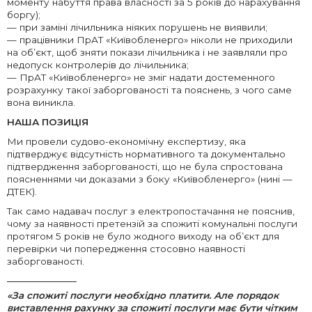
моменту набуття права власності за 5 років до нарахування
боргу);
— при заміні лічильника ніяких порушень не виявили;
— працівники ПрАТ «Київобленерго» ніколи не приходили
на об’єкт, щоб зняти покази лічильника і не заявляли про
недопуск контролерів до лічильника;
— ПрАТ «Київобленерго» не зміг надати достеменного
розрахунку такої заборгованості та пояснень, з чого саме
вона виникла.
НАША ПОЗИЦІЯ
Ми провели судово-економічну експертизу, яка
підтверджує відсутність нормативного та документально
підтвердження заборгованості, що не була спростована
поясненнями чи доказами з боку «Київобленерго» (нині —
ДТЕК).
Так само надавач послуг з електропостачання не пояснив,
чому за наявності претензій за спожиті комунальні послуги
протягом 5 років не було жодного виходу на об’єкт для
перевірки чи попередження стосовно наявності
заборгованості.
«За спожиті послуги необхідно платити. Але порядок
виставлення рахунку за спожиті послуги має бути чітким