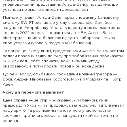
уповноважений представник Альфа-Банку повідомив, що
установа не зможе виконати домовленості.
Пізніше, у травні, Альфа-Банк через спеціальну банківську
систему SWIFT визнав цю угоду скасованою. Сам, без
залучення Акордбанку. У загальнодоступних відомостях за
травень 2022 року, які подаються до НБУ, Альфа-Банк
підтвердив: на його балансах відсутня заборгованість за
своп-угодами (угода, укладена між банками).
Та попри це, вже у липні, представники Альфа-Банку раптом
подали позовну заяву до суду про зобов’язання переказати
їм 8 млн дол. Тобто спочатку вони визнали угоду
скасованою, а потім подали позов ніби вона дійсна.
До речі, володіють банком громадяни країни-агресора —
росії: Андрєй Ніколаєвіч Косогов, Михаїл Фрідман та Пьотр
Авен.
Чому ця перемога важлива?
Дана справа — це спір між українським банком, який
працює для України та продовжує матеріально підтримувати
нашу армію. Та російським – з істотною участю частки
громадян країни-агресора, фінансувати який ми точно не
повинні.