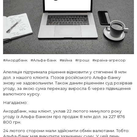
#Акордбанк
#Альфа-Банк
#війна
#гроші
#країна-агресор
Апеляція підтримала рішення відмовити у стягненні 8 млн
дол. з нашого клієнта. Позов російського Альфа-Банку
знову не задовольнили. Також даним рішенням суд розірвав
угоду, за якою сума переказу виросла б через підвищення
валютного курсу.
Нагадаємо:
Акордбанк, наш клієнт, уклав 22 лютого минулого року
угоду із Альфа-Банком про продаж 8 млн дол. за 227 876
800 грн.
24 лютого сторони мали здійснити обмін валютами. Тобто:
Альфа-Банк мав викупити зазначену суму. У цей день