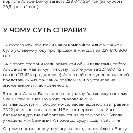
користь Альфа-Банку замість 228 047 264 грн (за курсом
28,5 грн за 1 дол.).
У ЧОМУ СУТЬ СПРАВИ?
22 лютого між клієнтами нашої компанії та Альфа-Банком
було укладено угоду про продаж 8 млн дол. за 227 876 800
грн.
24 лютого сторони мали здійснити обмін валютами, тобто:
Альфа-банк мав викупити суму, проте уже за 227 990 424
грн (на 113 624 грн дорожче). Але в цей день уповноважений
представник Альфа-Банку повідомив, що установа не
зможе виконати домовленості.
5 травня Альфа-Банк через спеціальну банківську систему
SWIFT сам визнав цю угоду скасованою. У
загальнодоступній оборотно-сальдовій відомості за травень
2022 року, що подають до НБУ, підтвердив
—
на його
балансах відсутня заборгованість за своп-угодами (угода,
укладена між банками). А позов до суду подали 29 липня.
Окремо варто звернути увагу на походження Альфа-Банк
у
.