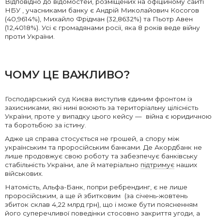
Відповідно до відомостей, розміщених на офіційному сайті
НБУ
, учасниками банку є Андрій Миколайович Косогов
(40,9614%), Михайло Фрідман (32,8632%) та Пьотр Авен
(12,4018%). Усі є громадянами росії, яка 8 років веде війну
проти України.
ЧОМУ ЦЕ ВАЖЛИВО?
Господарський суд Києва виступив єдиним фронтом із
захисниками, які нині воюють за територіальну цілісність
України, проте у випадку цього кейсу
—
війна є юридичною
та боротьбою за істину.
Адже ця справа стосується не грошей, а спору між
українським та проросійським банками. Де Акордбанк не
лише продовжує свою роботу та забезпечує банківську
стабільність України, але й матеріально
підтримує
наших
військових.
Натомість, Альфа-Банк, попри ребрендинг, є не лише
проросійським, а ще й збитковим (за січень-жовтень
збиток склав 4,22 млрд грн), що і може бути поясненням
його суперечливої поведінки стосовно закриття угоди, а