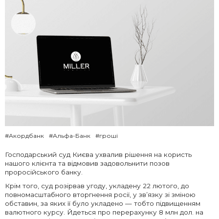
#Акордбанк
#Альфа-Банк
#гроші
Господарський суд Києва ухвалив рішення на користь
нашого клієнта та відмовив задовольнити позов
проросійського банку.
Крім того, суд розірвав угоду, укладену 22 лютого, до
повномасштабного вторгнення росії, у зв’язку зі зміною
обставин, за яких її було укладено
— т
обто підвищенням
валютного курсу.
Йдеться про перерахунку 8 млн дол. на