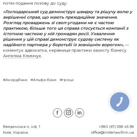
потім подання позову до суду.
«Господарський суд демонструє швидку та рішучу волю у
вирішенні справ, що мають преюдиційне значення.
Розгляд проваджень зі своп-угодами не є частою
практикою, більше того ця справа стосується компанії з
істотною часткою у ній громадян росії. Ухвалення
рішення у цій справі демонструє судову систему як
надійного партнера у боротьбі із зовнішнім ворогом
»,
—
коментує адвокатка, керівниця практики захисту бізнесу
Ангеліна Климчук
.
#Акордбанк
#Альфа-Банк
#гроші
КНОПКА
ЗВ'ЯЗКУ
Введенська 4, оф. 1

+380 (67) 538 45 38
Київ, Україна
office@millerlawfirm.ua