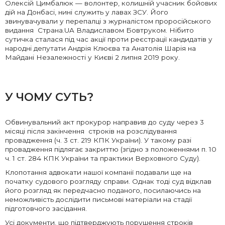
Олексій Цимбалюк — волонтер, колишній учасник бойових
дій на Донбасі, нині служить у лавах ЗСУ. Його
звинувачували у перепалці з журналістом проросійського
видання Страна.UA Владиславом Бовтруком. Нібито
сутичка сталася під час акції проти реєстрації кандидатів у
народні депутати Андрія Клюєва та Анатолія Шарія на
Майдані Незалежності у Києві 2 липня 2019 року.
У ЧОМУ СУТЬ?
Обвинувальний акт прокурор направив до суду через 3
місяці після закінчення строків на розслідування
провадження (ч. 3 ст. 219 КПК України). У такому разі
провадження підлягає закриттю (згідно з положеннями п. 10
ч. 1 ст. 284 КПК України та практики Верховного Суду).
Клопотання адвокати нашої компанії подавали ще на
початку судового розгляду справи. Однак тоді суд відклав
його розгляд як передчасно поданого, посилаючись на
неможливість дослідити письмові матеріали на стадії
підготовчого засідання.
Усі документи, що підтверджують порушення строків