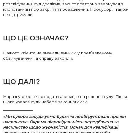
розслідування суд дослідив, захист повторно звернувся з
клопотанням про закриття провадження. Прокурори також
це підтримали.
ЩО ЦЕ ОЗНАЧАЄ?
Нашого клієнта не визнали винним у пред’явленому
обвинуваченні, а справу закрили.
ЩО ДАЛІ?
Наразі у сторін час подати апеляцію на рішення суду. Після
цього ухвала суду набере законної сили.
«Ми суворо засуджуємо будь-які необґрунтовані прояви
насильства. Окрема відповідальність передбачена за
насильство щодо журналістів. Однак для кваліфікації
діяння саме за такою статтею мало вважати себе