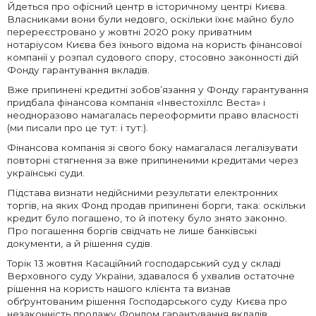
Йдеться про офісний центр в історичному центрі Києва.
Власниками вони були недовго, оскільки їхнє майно було
перереєстровано у жовтні 2020 року приватним
нотаріусом Києва без їхнього відома на користь фінансової
компанії у розпал судового спору, стосовно законності дій
Фонду гарантування вкладів.
Вже припинені кредитні зобов’язання у Фонду гарантування
придбала фінансова компанія «Інвестохіллс Веста» і
неодноразово намагалась переоформити право власності
(ми писали про це тут: і тут:).
Фінансова компанія зі свого боку намагалася легалізувати
повторні стягнення за вже припиненими кредитами через
українські суди.
Підстава визнати недійсними результати електронних
торгів, на яких Фонд продав припинені борги, така: оскільки
кредит було погашено, то й іпотеку було знято законно.
Про погашення боргів свідчать не лише банківські
документи, а й рішення судів.
Торік 13 жовтня Касаційний господарський суд у складі
Верховного суду України, здавалося б ухвалив остаточне
рішення на користь нашого клієнта та визнав
обґрунтованим рішення Господарського суду Києва про
незаконність продажу Фондом гарантування вкладів