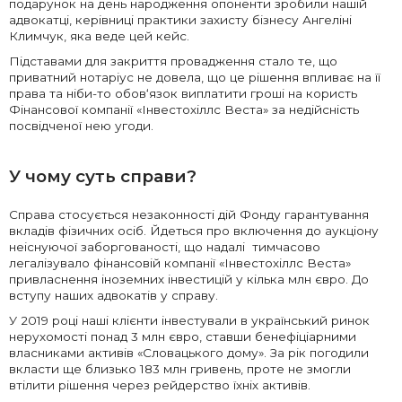
подарунок на день народження опоненти зробили нашій
адвокатці, керівниці практики захисту бізнесу Ангеліні
Климчук, яка веде цей кейс.
Підставами для закриття провадження стало те, що
приватний нотаріус не довела, що це рішення впливає на її
права та ніби-то обов‘язок виплатити гроші на користь
Фінансової компанії «Інвестохіллс Веста» за недійсність
посвідченої нею угоди.
У чому суть справи?
Справа стосується незаконності дій Фонду гарантування
вкладів фізичних осіб. Йдеться про включення до аукціону
неіснуючої заборгованості, що надалі тимчасово
легалізувало фінансовій компанії «Інвестохіллс Веста»
привласнення іноземних інвестицій у кілька млн євро. До
вступу наших адвокатів у справу.
У 2019 році наші клієнти інвестували в український ринок
нерухомості понад 3 млн євро, ставши бенефіціарними
власниками активів «Словацького дому». За рік погодили
вкласти ще близько 183 млн гривень, проте не змогли
втілити рішення через рейдерство їхніх активів.