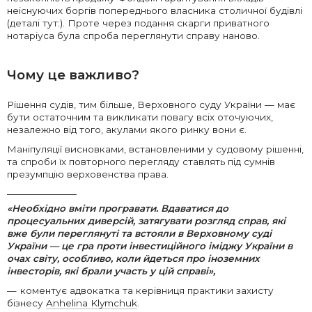
неіснуючих боргів попереднього власника столичної будівлі
(деталі тут:). Проте через подання скарги приватного
нотаріуса була спроба переглянути справу наново.
Чому це важливо?
Рішення судів, тим більше, Верховного суду України — має
бути остаточним та викликати повагу всіх оточуючих,
незалежно від того, акулами якого ринку вони є.
Маніпуляції висновками, встановленими у судовому рішенні,
та спроби їх повторного перегляду ставлять під сумнів
презумпцію верховенства права.
«Необхідно вміти програвати. Вдаватися до
процесуальних диверсій, затягувати розгляд справ, які
вже були переглянуті та встояли в Верховному суді
України — це гра проти інвестиційного іміджу України в
очах світу, особливо, коли йдеться про іноземних
інвесторів, які брали участь у цій справі»,
коментує адвокатка та керівниця практики захисту
бізнесу
Anhelina Klymchuk
.