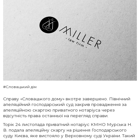
#Словацький дім
Справу «Словацького дому» вкотре завершено. Північний
апеляційний господарський суд закрив провадження за
апеляційною скаргою приватного нотаріуса через
відсутність права останньої на перегляд справи.
Торік 24 листопада приватний нотаріус КМНО Мурська Н.
В. подала апеляційну скаргу на рішення Господарського
суду Києва, яке вистояло у Верховному суді України. Такий