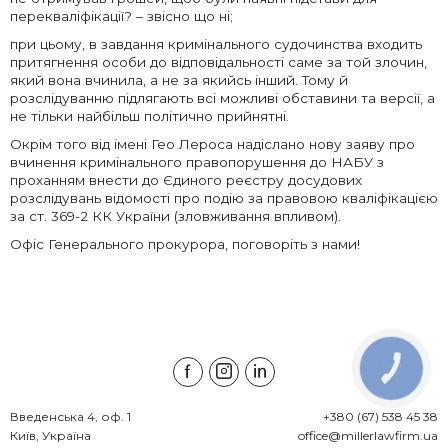
перекваліфікації? – звісно що ні;
при цьому, в завдання кримінального судочинства входить
притягнення особи до відповідальності саме за той злочин,
який вона вчинила, а не за якийсь інший. Тому й
розслідуванню підлягають всі можливі обставини та версії, а
не тільки найбільш політично прийнятні.
Окрім того від імені Гео Лероса надіслано нову заяву про
вчинення кримінального правопорушення до НАБУ з
проханням внести до Єдиного реєстру досудових
розслідувань відомості про подію за правовою кваліфікацією
за ст. 369-2 КК України (зловживання впливом).
Офіс Генерального прокурора, поговоріть з нами!
КНОПКА
ЗВ'ЯЗКУ
Введенська 4, оф. 1

+380 (67) 538 45 38
Київ, Україна
office@millerlawfirm.ua