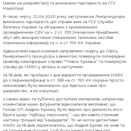
(замах на шахрайство) та визначено підслідність за ГСУ
Нацполіції.
В свою чергу, 22.04.2020 року заступником Генпрокурора
визначено підслідність цієї справи вже за ГСУ Служби
безпеки України та об’єднано з кримінальним
провадженням СБУ за ч. 2 ст. 359 (Незаконні придбання,
збут або використання спеціальних технічних засобів
отримання інформації) та ч. 4 ст. 190 КК України.
Адвокатами нашої компанії направлено скаргу до Офісу
Генерального прокурора з вимогою повернути попередню
правову кваліфікацію справи “Плівок Єрмака” та повернути
справу до НАБУ у зв’язку із наступним:
за 18 днів, які пройшли з дня відкриття провадження НАБУ
до її перекваліфікації зі ст. 369 на ст. 190 КК України просто
неможливо було визначити, що йдеться саме про
шахрайство, а не корупцію;
з самих відео та публічно доступних матеріалів, наприклад
коментарів інших фігурнатів відеозаписів випливає, що
Голові ОП Андрію Єрмаку було відомо про діяльність його
брата щодо “підбору персоналу” і що він навіть отримав
частину грошей від “кандидатів”. То чи могли детективи
НАБУ за 18 днів переконатись, що Андрій Єрмак не знав та
не отримував грошей, щоб були наявні підстави для