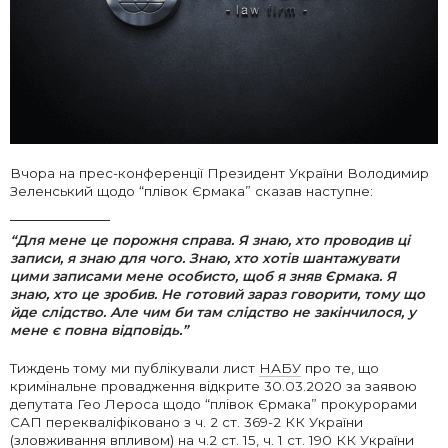
Вчора на прес-конференції Президент України Володимир
Зеленський щодо “плівок Єрмака” сказав наступне:
“Для мене це порожня справа. Я знаю, хто проводив ці
записи, я знаю для чого. Знаю, хто хотів шантажувати
цими записами мене особисто, щоб я зняв Єрмака. Я
знаю, хто це зробив. Не готовий зараз говорити, тому що
йде слідство. Але чим би там слідство не закінчилося, у
мене є повна відповідь.”
Тиждень тому ми публікували лист
НАБУ
про те, що
кримінальне провадження відкрите 30.03.2020 за заявою
депутата Гео Лероса щодо “плівок Єрмака” прокурорами
САП перекваліфіковано з ч. 2 ст. 369-2 КК України
(зловживання впливом) на ч.2 ст. 15, ч. 1 ст. 190 КК України