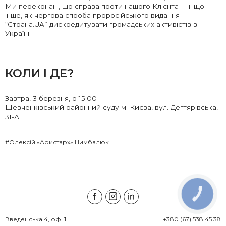
Ми переконані, що справа проти нашого Клієнта – ні що
інше, як чергова спроба проросійського видання
“Страна.UA” дискредитувати громадських активістів в
Україні.
КОЛИ І ДЕ?
Завтра, 3 березня, о 15:00
Шевченківський районний суду м. Києва, вул. Дегтярівська,
31-А
#Олексій «Аристарх» Цимбалюк
КНОПКА
ЗВ'ЯЗКУ
Введенська 4, оф. 1

+380 (67) 538 45 38