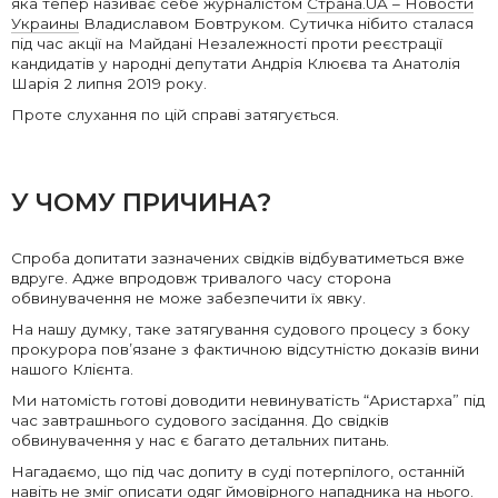
яка тепер називає себе журналістом
Страна.UA – Новости
Украины
Владиславом Бовтруком. Сутичка нібито сталася
під час акції на Майдані Незалежності проти реєстрації
кандидатів у народні депутати Андрія Клюєва та Анатолія
Шарія 2 липня 2019 року.
Проте слухання по цій справі затягується.
У ЧОМУ ПРИЧИНА?
Спроба допитати зазначених свідків відбуватиметься вже
вдруге. Адже впродовж тривалого часу сторона
обвинувачення не може забезпечити їх явку.
На нашу думку, таке затягування судового процесу з боку
прокурора пов’язане з фактичною відсутністю доказів вини
нашого Клієнта.
Ми натомість готові доводити невинуватість “Аристарха” під
час завтрашнього судового засідання. До свідків
обвинувачення у нас є багато детальних питань.
Нагадаємо, що під час допиту в суді потерпілого, останній
навіть не зміг описати одяг ймовірного нападника на нього.