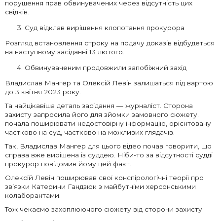
порушення прав обвинувачених через відсутність цих
свідків.
Суд відклав вирішення клопотання прокурора
Розгляд встановлення строку на подачу доказів відбудеться
на наступному засіданні 13 лютого.
Обвинуваченим продовжили запобіжний захід
Владислав Мангер та Олексій Левін залишаться під вартою
до 3 квітня 2023 року.
Та найцікавіша деталь засідання — журналіст. Сторона
захисту запросила його для зйомки замовного сюжету. І
почала поширювати недостовірну інформацію, орієнтовану
частково на суд, частково на можливих глядачів.
Так, Владислав Мангер для цього відео почав говорити, що
справа вже вирішена із суддею. Ніби-то за відсутності судді
прокурор повідомив йому цей факт.
Олексій Левін поширював свої конспірологічні теорії про
зв’язки Катерини Гандзюк з майбутніми херсонськими
колаборантами.
Тож чекаємо захоплюючого сюжету від сторони захисту.