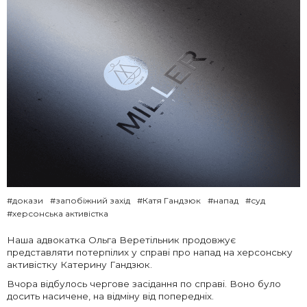
#докази
#запобіжний захід
#Катя Гандзюк
#напад
#суд
#херсонська активістка
Наша адвокатка Ольга Веретільник продовжує
представляти потерпілих у справі про напад на херсонську
активістку Катерину Гандзюк.
Вчора відбулось чергове засідання по справі. Воно було
досить насичене, на відміну від попередніх.