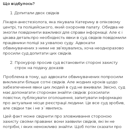
Що відбулось?
Допитали двох свідків
Лікаря-анестезіолога, яка лікувала Катерину в опіковому
центрі, та поліцейського, який охороняв палату. Обидва не
змогли повідомити важливої для справи інформації. Але є і
цікава деталь:про необхідність явки в суд свідків повідомили
працівники поліції за ухвалою суду. Адвокати
обвинувачених з ними не зв’язувались, хоча неодноразово
просили суд допитати цих свідків.
Прокурор просив суд встановити стороні захисту
строк на подачу доказів
Проблема в тому, що адвокати обвинувачених попросили
викликати більше сотні свідків. Але жодних кроків щодо
забезпечення явки цих людей в суд не вживали. Звісно, суд
має допомагати сторонам знайти свідків: розсилати
повістки, публікувати оголошення, запитувати інформацію
про актуальне місце реєстрації людини. Це все суд зробив,
але свідки так і не з`явились.
Цей факт може свідчити про зловживання стороною
захисту своїми правами: вони заявили свідків, які їм не
потрібні, і яких неможливо знайти. Щоб потім сказати про