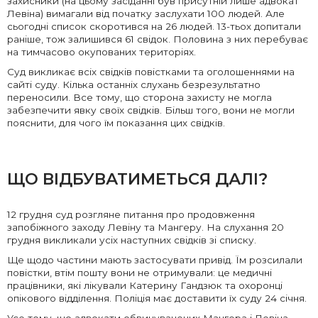
захисники (на цьому засіданні був присутній лише адвокат
Левіна) вимагали від початку заслухати 100 людей. Але
сьогодні список скоротився на 26 людей. 13-тьох допитали
раніше, тож залишився 61 свідок. Половина з них перебуває
на тимчасово окупованих територіях.
Суд викликає всіх свідків повістками та оголошеннями на
сайті суду. Кілька останніх слухань безрезультатно
переносили. Все тому, що сторона захисту не могла
забезпечити явку своїх свідків. Більш того, вони не могли
пояснити, для чого їм показання цих свідків.
ЩО ВІДБУВАТИМЕТЬСЯ ДАЛІ?
12 грудня суд розгляне питання про продовження
запобіжного заходу Левіну та Мангеру. На слухання 20
грудня викликали усіх наступних свідків зі списку.
Ще щодо частини мають застосувати привід. Їм розсилали
повістки, втім пошту вони не отримували: це медичні
працівники, які лікували Катерину Гандзюк та охоронці
опікового відділення. Поліція має доставити їх суду 24 січня.