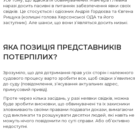
Усе тому, що адвокати обвинувачених Мангера і Левіна
наразі досить пасивні в питаннях забезпечення явки своїх
свідків. Це стосується і одіозних Андрія Гордєєва та Євгена
Рищука (колишні голова Херсонської ОДА та його
заступник). Але шанси, що вони з’являться досить низькі.
ЯКА ПОЗИЦІЯ ПРЕДСТАВНИКІВ
ПОТЕРПІЛИХ?
Зрозуміло, що для дотримання прав усіх сторін і належного
судового процесу варто зробити все, щоб свідки з’явилися
до суду (повідомлення, з’ясування актуальних адрес,
примусовий привід).
Проте через кілька засідань, у разі неявки свідків, можна
буде зробити висновки, що обвинувачені та їх захисники
зловживають своїми правами подавати докази, вимагаючи
суд викликати та розшукувати десятки людей, які навіть не
можуть нічого повідомити по суті справи. Або об’єктивно
недоступні.