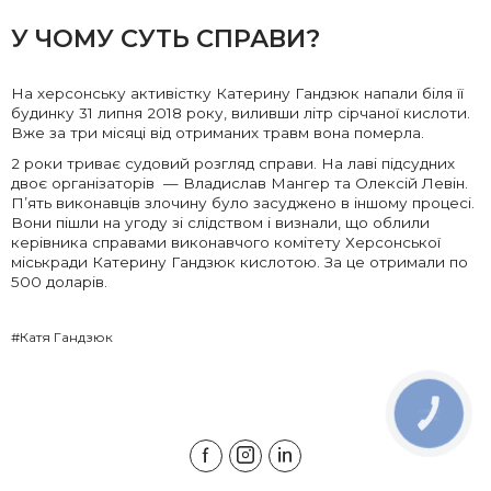
У ЧОМУ СУТЬ СПРАВИ?
На херсонську активістку Катерину Гандзюк напали біля її
будинку 31 липня 2018 року, виливши літр сірчаної кислоти.
Вже за три місяці від отриманих травм вона померла.
2 роки триває судовий розгляд справи. На лаві підсудних
двоє організаторів — Владислав Мангер та Олексій Левін.
П’ять виконавців злочину було засуджено в іншому процесі.
Вони пішли на угоду зі слідством і визнали, що облили
керівника справами виконавчого комітету Херсонської
міськради Катерину Гандзюк кислотою. За це отримали по
500 доларів.
#Катя Гандзюк
КНОПКА
ЗВ'ЯЗКУ