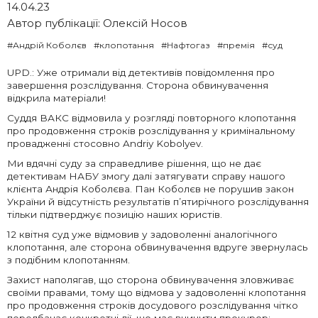
14.04.23
Автор публікації:
Олексій Носов
#Андрій Коболєв
#клопотання
#Нафтогаз
#премія
#суд
UPD.: Уже отримали від детективів повідомлення про
завершення розслідування. Сторона обвинувачення
відкрила матеріали!
Суддя ВАКС відмовила у розгляді повторного клопотання
про продовження строків розслідування у кримінальному
провадженні стосовно Andriy Kobolyev.
Ми вдячні суду за справедливе рішення, що не дає
детективам НАБУ змогу далі затягувати справу нашого
клієнта Андрія Коболєва. Пан Коболєв не порушив закон
України й відсутність
результатів п’ятирічного розслідування
тільки підтверджує позицію наших юристів.
12 квітня суд уже відмовив у задоволенні аналогічного
клопотання, але сторона обвинувачення вдруге звернулась
з подібним клопотанням.
Захист наполягав, що сторона обвинувачення зловживає
своїми правами, тому що відмова у задоволенні клопотання
про продовження строків досудового розслідування чітко