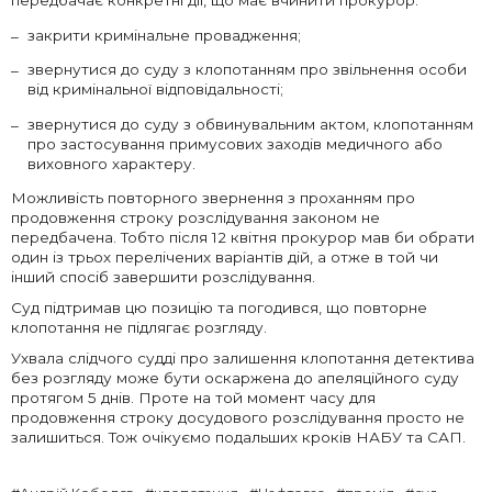
передбачає конкретні дії, що має вчинити прокурор:
закрити кримінальне провадження;
звернутися до суду з клопотанням про звільнення особи
від кримінальної відповідальності;
звернутися до суду з обвинувальним актом, клопотанням
про застосування примусових заходів медичного або
виховного характеру.
Можливість повторного звернення з проханням про
продовження строку розслідування законом не
передбачена. Тобто після 12 квітня прокурор мав би обрати
один із трьох перелічених варіантів дій, а отже в той чи
інший спосіб завершити розслідування.
Суд підтримав цю позицію та погодився, що повторне
клопотання не підлягає розгляду.
Ухвала слідчого судді про залишення клопотання детектива
без розгляду може бути оскаржена до апеляційного суду
протягом 5 днів. Проте на той момент часу для
продовження строку досудового розслідування просто не
залишиться. Тож очікуємо подальших кроків НАБУ та САП.