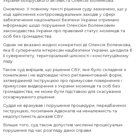
України білоруського активіста Олексія Боленкова.
Оновлено. У повному тексті рішення суду зазначено, що у
ході здійснення контррозвідувальних заходів у сфері
забезпечення національної безпеки України отримано
інформацію щодо порушення Олексієм Боленковим
законодавства України про правовий статус іноземців та
осіб без громадянства.
Однак не вказано жодної конкретної дії Олексія Боленкова,
яка б суперечила інтересам нацбезпеки України, шкодила б
її суверенітету, територіальній цілісності і конституційному
ладу.
Також суд вирішив, що рішення СБУ, яке було складене з
помилками і не відповідає чітко регламентованій формі,
затвердженій Інструкцією про примусове повернення і
примусове видворення з України іноземців та осіб без
громадянства, не може бути підставою для скасування
оскаржуваного рішення.
Суддя не врахував і порушення процедури, передбаченої
Інструкцією, посилання Адвокатів на неналежність та
недопустимість доказів СБУ.
Більше того, суд також допустив численні процесуальні
порушення під час розгляду даної справи.