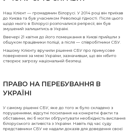
Наш Клієнт — громадянин Білорусі. У 2014 році він приїхав
до Києва та був учасником Революції гідності. Після цього
щодо нього в Білорусі розпочалися репресії, він був
змушений залишитись в Україні.
Ввечері 21 квітня до його помешкання в Києві прийшли з
обшуком працівники поліції, а після — співробітники СБУ.
Нашому Клієнту вручили рішення СБУ про примусове
повернення за межі України, зазначивши, що він нібито
створює загрозу національній безпеці.
ПРАВО НА ПЕРЕБУВАННЯ В
УКРАЇНІ
У самому рішенні СБУ, яке до того ж було складено з
порушеннями, відсутні посилання на конкретні факти та
обставини, які б могли обґрунтувати необхідність вислання
білоруського активіста з України. Навіть під час суду
представники СБУ не надали доказів для доведення своєї