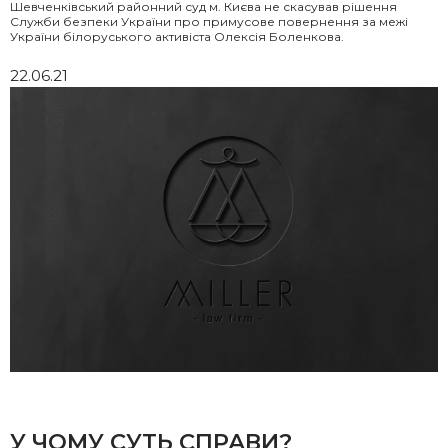
Шевченківський районний суд м. Києва не скасував рішення
Служби безпеки України про примусове повернення за межі
України білоруського активіста Олексія Боленкова.
22.06.21
У ЧОМУ СУТЬ СПРАВИ?