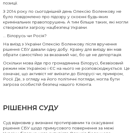
позиції.
З 2014 року по сьогоднішній день Олексію Боленкову не
було повідомлено про підозру у скоєнні будь-яких
кримінальних правопорушень. А тим більше таких, які могли
створювати загрозу нацбезпеці України.
… Білорусь чи Росія?
На виїзд з України Олексію Боленкову після вручення
рішення СБУ давали одну добу. Країну для виїзду він мав
обрати самостійно за вказаний час, бо це не депортація.
Оскільки мова йде про громадянина Білорусі, безвізовий
режим між Україною і ЄС на нього не розповсюджується. Це
означає, що активіст міг виїхати до Білорусі чи, приміром,
Росії. Де, з огляду на його політичні погляди, могла бути
загроза особистій безпеці нашого Клієнта.
РІШЕННЯ СУДУ
Суд відмовив у визнанні протиправним та скасуванні
рішення СБУ щодо примусового повернення за межі