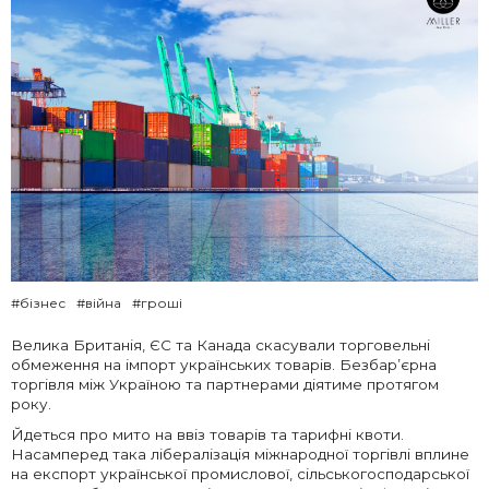
#бізнес
#війна
#гроші
Велика Британія, ЄС та Канада скасували торговельні
обмеження на імпорт українських товарів. Безбар’єрна
торгівля між Україною та партнерами діятиме протягом
року.
Йдеться про мито на ввіз товарів та тарифні квоти.
Насамперед така лібералізація міжнародної торгівлі вплине
на експорт української промислової, сільськогосподарської