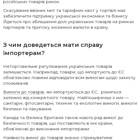
російських товарів ринок.
Скасування ввізних мит та тарифних квот у торгівлі має
забезпечити підтримку української економіки та бізнесу.
Йдеться про збільшення долі українських товарів на ринках
партнерів та притоку іноземної валюти в країну.
З чим доведеться мати справу
імпортерам?
Неторговельне регулювання українських товарів
залишається. Наприклад, товари, що імпортують до ЄС
обов’язково повинні відповідати всім вимогам щодо захисту
споживачів.
Вимоги до товарів
, які імпортуються до ЄС, різняться
залежно від конкретного товару. Найпоширеніші з них —
санітарні, фітосанітарні, технічні та екологічні вимоги, вимоги
безпеки та пакування.
Канада та Велика Британія також мають ряд вимог до
безпечності товарів, що поставляють в їхні країни,
обов’язкові до виконання імпортерами.
Наявність вимог до товарів значно стримуватиме