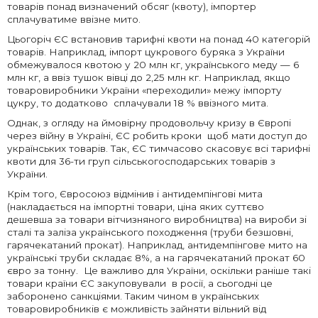
товарів понад визначений обсяг (квоту), імпортер
сплачуватиме ввізне мито.
Цьогоріч ЄС встановив тарифні квоти на понад 40 категорій
товарів. Наприклад, імпорт цукрового буряка з України
обмежувалося квотою у 20 млн кг, українського меду — 6
млн кг, а ввіз тушок вівці до 2,25 млн кг. Наприклад, якщо
товаровиробники України «переходили» межу імпорту
цукру, то додатково сплачували 18 % ввізного мита.
Однак, з огляду на ймовірну продовольчу кризу в Європі
через війну в Україні, ЄС робить кроки щоб мати доступ до
українських товарів. Так, ЄС тимчасово скасовує всі тарифні
квоти для 36-ти груп сільськогосподарських товарів з
України.
Крім того, Євросоюз відмінив і антидемпінгові мита
(накладається на імпортні товари, ціна яких суттєво
дешевша за товари вітчизняного виробництва) на вироби зі
сталі та заліза українського походження (труби безшовні,
гарячекатаний прокат). Наприклад, антидемпінгове мито на
українські труби складає 8%, а на гарячекатаний прокат 60
євро за тонну. Це важливо для України, оскільки раніше такі
товари країни ЄС закуповували в росії, а сьогодні це
заборонено санкціями. Таким чином в українських
товаровиробників є можливість зайняти вільний від