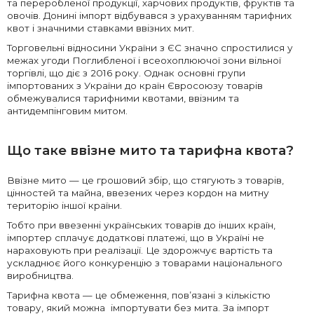
та переробленої продукції, харчових продуктів, фруктів та
овочів. Донині імпорт відбувався з урахуванням тарифних
квот і значними ставками ввізних мит.
Торговельні відносини України з ЄС значно спростилися у
межах угоди Поглибленої і всеохоплюючої зони вільної
торгівлі, що діє з 2016 року. Однак основні групи
імпортованих з України до країн Євросоюзу товарів
обмежувалися тарифними квотами, ввізним та
антидемпінговим митом.
Що таке ввізне мито та тарифна квота?
Ввізне мито — це грошовий збір, що стягують з товарів,
цінностей та майна, ввезених через кордон на митну
територію іншої країни.
Тобто при ввезенні українських товарів до інших країн,
імпортер сплачує додаткові платежі, що в Україні не
нараховують при реалізації. Це здорожчує вартість та
ускладнює його конкуренцію з товарами національного
виробництва.
Тарифна квота — це обмеження, пов’язані з кількістю
товару, який можна імпортувати без мита. За імпорт