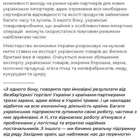
можливості виходу на ринки країн-партнерів для нових
українських імпортерів, адже отримання всіх необхідних
сертифікатів відповідності та якості продуктів займатиме
багато часу та зусиль. З іншого боку, українські
товаровиробники, що знайомі з особливостями імпортних
операцій зможуть скористатися пільговим режимом
найближчим часом.
Міністерство економіки України розраховує на нульові
митні ставки на експорт українських товарів до Великої
Британії вже в червні. Очікується значне збільшення
експорту українських товарів, зокрема борошна, зерна,
молочної продукції, м’яса птиці та напівфабрикатів, меду,
кукурудзи та цукру.
«З одного боку, говорити про ймовірні результати від
безбар’єрної торгівлі України з країнами-партнерами
трохи зарано, адже війна в Україні триває. І це накладає
відбиток на всю економічну діяльність країни. Багато
українських підприємств зупинили свою роботу, частина з
них зруйновані. А ті, хто відновлює роботу зіткнувся з
проблемами у логістиці та втратою надійних
постачальників. З іншого
—
ми бачимо реальну підтримку
від ряду Західних країн, що наближає нас до перемоги»