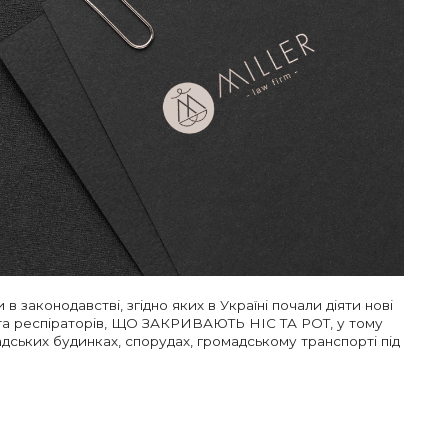
 в законодавстві, згідно яких в Україні почали діяти нові
 та респіраторів, ЩО ЗАКРИВАЮТЬ НІС ТА РОТ, у тому
дських будинках, спорудах, громадському транспорті під