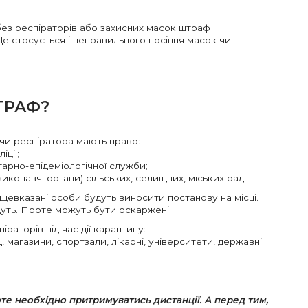
без респіраторів або захисних масок штраф
Це стосується і неправильного носіння масок чи
ТРАФ?
 чи респіратора мають право:
іції;
тарно-епідеміологічної служби;
виконавчі органи) сільських, селищних, міських рад.
ищевказані особи будуть виносити постанову на місці.
дуть. Проте можуть бути оскаржені.
раторів під час дії карантину:
, магазини, спортзали, лікарні, університети, державні
те необхідно притримуватись дистанції. А перед тим,