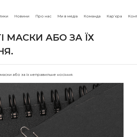
тики
Новини
Про нас
Ми в медіа
Команда
Кар’єра
Конт
 МАСКИ АБО ЗА ЇХ
НЯ.
маски або за їх неправильне носіння.