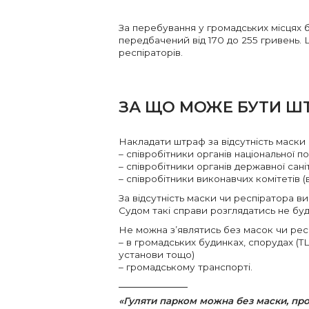
За перебування у громадських місцях 
передбачений від 170 до 255 гривень. 
респіраторів.
ЗА ЩО МОЖЕ БУТИ Ш
Накладати штраф за відсутність маски
– співробітники органів національної пол
– співробітники органів державної сані
– співробітники виконавчих комітетів (
За відсутність маски чи респіратора в
Судом такі справи розглядатись не бу
Не можна з’являтись без масок чи респі
– в громадських будинках, спорудах (ТЦ
установи тощо)
– громадському транспорті.
«Гуляти парком можна без маски, про