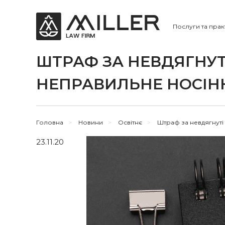
Послуги та прак
ШТРАФ ЗА НЕВДЯГНУТІ
НЕПРАВИЛЬНЕ НОСІН
Головна
>
Новини
>
Освітнє
>
Штраф за невдягнуті 
23.11.20