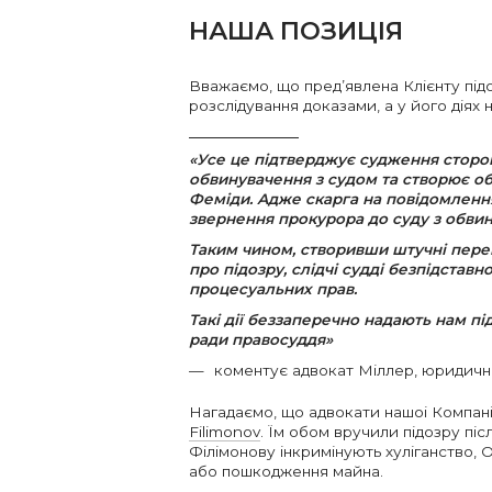
НАША ПОЗИЦІЯ
Вважаємо, що пред’явлена Клієнту під
розслідування доказами, а у його діях 
«Усе це підтверджує судження сторон
обвинувачення з судом та створює об
Феміди. Адже скарга на повідомлення
звернення прокурора до суду з обви
Таким чином, створивши штучні пере
про підозру, слідчі судді безпідстав
процесуальних прав.
Такі дії беззаперечно надають нам пі
ради правосуддя»
коментує адвокат Міллер, юридичн
Нагадаємо, що адвокати нашоі Компані
Filimonov
. Їм обом вручили підозру піс
Філімонову інкримінують хуліганство, 
або пошкодження майна.