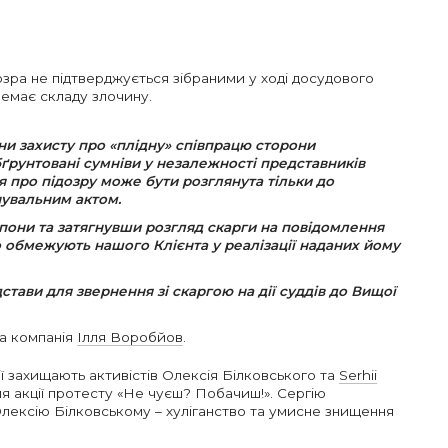
озра не підтверджується зібраними у ході досудового
немає складу злочину.
и захисту про «плідну» співпрацю сторони
ґрунтовані сумніви у незалежності представників
 про підозру може бути розглянута тільки до
нувальним актом.
пони та затягнувши розгляд скарги на повідомлення
но обмежують нашого Клієнта у реалізації наданих йому
дстави для звернення зі скаргою на дії суддів до Вищої
а компанія
Ілля Воробйов
.
ї захищають активістів Олексія Білковського та
Serhii
ля акції протесту «Не чуєш? Побачиш!». Сергію
Олексію Білковському – хуліганство та умисне знищення