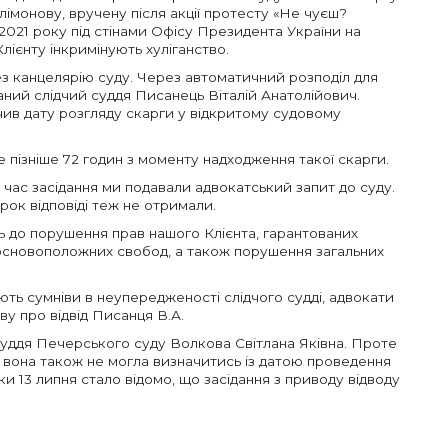
лімонову, вручену після акції протесту «Не чуєш?
2021 року під стінами Офісу Президента України на
лієнту інкримінують хуліганство.
з канцелярію суду. Через автоматичний розподіл для
раний слідчий суддя Писанець Віталій Анатолійович.
ачив дату розгляду скарги у відкритому судовому
пізніше 72 годин з моменту надходження такої скарги.
час засідання ми подавали адвокатський запит до суду.
ок відповіді теж не отримали.
ть до порушення прав нашого Клієнта, гарантованих
 основоположних свобод, а також порушення загальних
ть сумніви в неупередженості слідчого судді, адвокати
у про відвід Писанця В.А.
 суддя Печерського суду Волкова Світлана Яківна. Проте
я вона також не могла визначитись із датою проведення
ьки 13 липня стало відомо, ​що засідання з приводу відводу