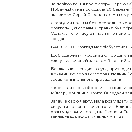
на повідомлення про підозру Сергію Фі
Побачиш!», яка проходила 20 березня 
підтримку
Сергій Стерненко
. Нашому К
Скаргу ми подали безпосередньо чере
розгляду цієї справи 31 травня був об
Однак, з того часу він навіть не призн
засіданні.
ВАЖЛИВО! Розгляд має відбуватися не 
Щоб одержати інформацію про дату та 
Але у визначений законом 5-денний стр
Бездіяльність слідчого судді призводи
Конвенцією про захист прав людини і
засад кримінального провадження.
Через наявність обставин, що викликаю
Міллер, юридична компанія подали заяв
Заяву, в свою чергу, мала розглядати
ситуація подібна. Починаючи з 8 липн
розгляду заяви про відвід її колеги. Тіл
заплановане аж на 23 липня о 11:50.