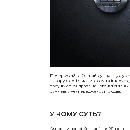
Печерський районний суд затягує усі 
підозру Сергію Філімонову та ігнорує 
порушуються права нашого Клієнта як
сумнівів у неупередженості суддів.
У ЧОМУ СУТЬ?
Адвокати нашої Компанії ще 28 травня