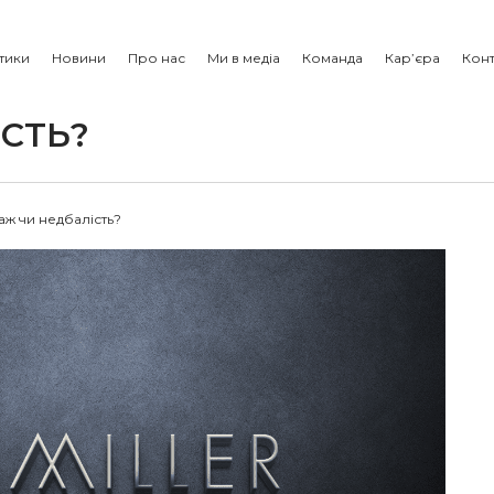
тики
Новини
Про нас
Ми в медіа
Команда
Кар’єра
Конт
СТЬ?
ж чи недбалість?