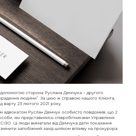
а допомогою сторона Руслана Демчука – другого
крадення людини”. За цією ж справою нашого Клієнта,
ід варту 23 лютого 2021 року.
им адвокатом Руслан Демчук особисто повідомив, що 2
 особи, які представились співробітниками Управління
у СІЗО. Ці люди вимагали від Демчука дати показання
 змінити запобіжний захід шляхом впливу на прокурора.