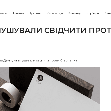
тики
Новини
Про нас
Ми в медіа
Команда
Кар’єра
Конт
МУШУВАЛИ СВІДЧИТИ ПРО
а Демчука змушували свідчити проти Стерненка