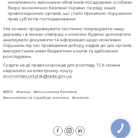
неналежного виконання обов’язків посадовими особами
Бюро економічної безпеки України, та ряду інших
правоохоронних органів, що стало причиною порушення
прав суб’єктів господарювання
Ми хочемо продовжувати системно покращувати нашу
державу і в межах співпраці з комісією будемо допомагати
аналізувати документи та інформацію щодо можливих
порушень під час проведення добору кадрів до цих органів,
використання ними бюджетних коштів та здійснення
розслідувань.
Скарги на дії правоохоронців для розгляду ТСК можна
надсилати на електронну пошту
economsecuritytsk@rada.gov.ua
.
#ВРУ
#гроші
#економічна безпека
#економічні та службові злочини
#комісія
КНОПКА
ЗВ'ЯЗКУ