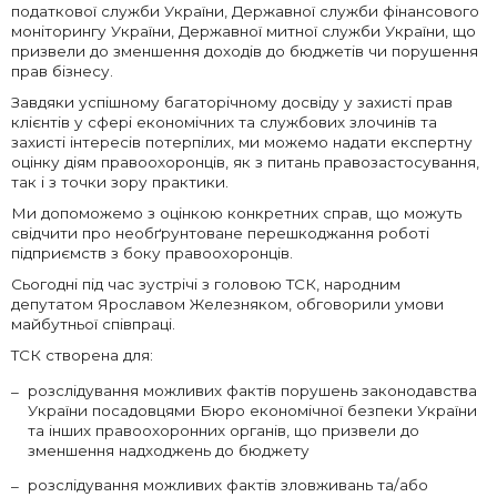
податкової служби України, Державної служби фінансового
моніторингу України, Державної митної служби України, що
призвели до зменшення доходів до бюджетів чи порушення
прав бізнесу.
Завдяки успішному багаторічному досвіду у захисті прав
клієнтів у сфері економічних та службових злочинів та
захисті інтересів потерпілих, ми можемо надати експертну
оцінку діям правоохоронців, як з питань правозастосування,
так і з точки зору практики.
Ми допоможемо з оцінкою конкретних справ, що можуть
свідчити про необґрунтоване перешкоджання роботі
підприємств з боку правоохоронців.
Сьогодні під час зустрічі з
головою ТСК, народним
депутатом Ярославом Железняком, обговорили умови
майбутньої співпраці.
ТСК створена для:
розслідування можливих фактів порушень законодавства
України посадовцями Бюро економічної безпеки України
та інших правоохоронних органів, що призвели до
зменшення надходжень до бюджету
розслідування можливих фактів зловживань та/або