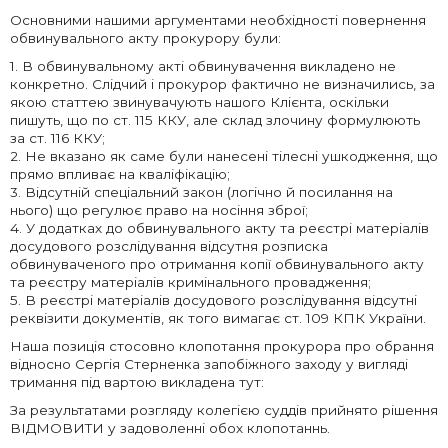
Основними нашими аргументами необхідності повернення
обвинувального акту прокурору були:
1. В обвинувальному акті обвинувачення викладено не
конкретно. Слідчий і прокурор фактично не визначились, за
якою статтею звинувачують нашого Клієнта, оскільки
пишуть, що по ст. 115 ККУ, але склад злочину формулюють
за ст. 116 ККУ;
2. Не вказано як саме були нанесені тілесні ушкодження, що
прямо впливає на кваліфікацію;
3. Відсутній спеціальний закон (логічно й посилання на
нього) що регулює право на носіння зброї;
4. У додатках до обвинувального акту та реєстрі матеріалів
досудового розслідування відсутня розписка
обвинуваченого про отримання копії обвинувального акту
та реєстру матеріалів кримінального провадження;
5. В реєстрі матеріалів досудового розслідування відсутні
реквізити документів, як того вимагає ст. 109 КПК України.
Наша позиція стосовно клопотання прокурора про обрання
відносно Сергія Стерненка запобіжного заходу у вигляді
тримання під вартою викладена тут:
За результатами розгляду колегією суддів прийнято рішення
ВІДМОВИТИ у задоволенні обох клопотаннь.