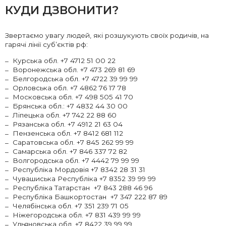
КУДИ ДЗВОНИТИ?
Звертаємо увагу людей, які розшукують своїх родичів, на
гарячі лінії суб’єктів рф:
Курська обл. +7 4712 51 00 22
Воронежська обл. +7 473 269 81 69
Белгородська обл. +7 4722 39 99 99
Орловська обл. +7 4862 76 17 78
Московська обл. +7 498 505 41 70
Брянська обл.: +7 4832 44 30 00
Ліпецька обл. +7 742 22 88 60
Рязанська обл. +7 4912 21 63 04
Пензенська обл. +7 8412 681 112
Саратовська обл. +7 845 262 99 99
Самарська обл. +7 846 337 72 82
Волгородська обл. +7 4442 79 99 99
Республіка Мордовія +7 8342 28 31 31
Чувашиська Республіка +7 8352 39 99 99
Республіка Татарстан +7 843 288 46 96
Республіка Башкортостан +7 347 222 87 89
Челябінська обл. +7 351 239 71 05
Ніжегородська обл. +7 831 439 99 99
Ульяновська обл. +7 8422 39 99 99