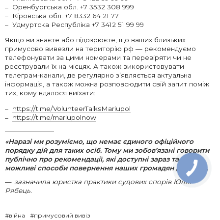
Оренбургська обл. +7 3532 308 999
Кіровська обл. +7 8332 64 21 77
Удмуртска Республіка +7 3412 51 99 99
Якщо ви знаєте або підозрюєте, що ваших близьких
примусово вивезли на територію рф — рекомендуємо
телефонувати за цими номерами та перевіряти чи не
реєстрували їх на місцях. А також використовувати
телеграм-канали, де регулярно з’являється актуальна
інформація, а також можна розповсюдити свій запит поміж
тих, кому вдалося виїхати:
https://t.me/VolunteerTalksMariupol
https://t.me/mariupolnow
«
Наразі ми розуміємо, що немає єдиного офіційного
порядку дій для таких осіб. Тому ми зобов’язані говорити
публічно про рекомендації, які доступні зараз та всі
можливі способи повернення наших громадян додому
»,
зазначила юристка практики судових спорів Юлія
Рябець.
#війна
#примусовий вивіз