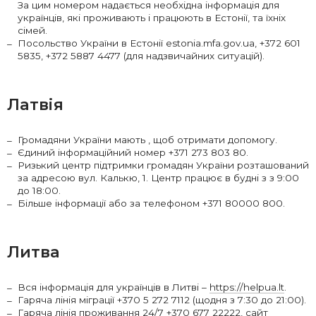
За цим номером надається необхідна інформація для
українців, які проживають і працюють в Естонії, та їхніх
сімей.
Посольство України в Естонії estonia.mfa.gov.ua, +372 601
5835, +372 5887 4477 (для надзвичайних ситуацій).
Латвія
Громадяни України мають , щоб отримати допомогу.
Єдиний інформаційний номер +371 273 803 80.
Ризький центр підтримки громадян України розташований
за адресою вул. Калькю, 1. Центр працює в будні з з 9:00
до 18:00.
Більше інформації або за телефоном +371 80000 800.
Литва
Вся інформація для українців в Литві –
https://helpua.lt
.
Гаряча лінія міграції +370 5 272 7112 (щодня з 7:30 до 21:00).
Гаряча лінія проживання 24/7 +370 677 22222, сайт