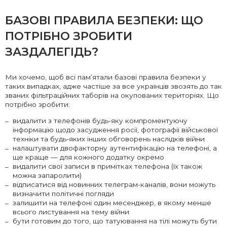
БАЗОВІ ПРАВИЛА БЕЗПЕКИ: ЩО
ПОТРІБНО ЗРОБИТИ
ЗАЗДАЛЕГІДЬ?
Ми хочемо, щоб всі пам’ятали базові правила безпеки у
таких випадках, адже частіше за все українців звозять до так
званих фільтраційних таборів на окупованих територіях. Що
потрібно зробити:
видалити з телефонів будь-яку компроментуючу
інформацію щодо засудження росії, фотографії військової
техніки та будь-яких інших обговорень наслідків війни
налаштувати двофакторну аутентифікацію на телефоні, а
ще краще — для кожного додатку окремо
видалити свої записи в примітках телефона (їх також
можна запаролити)
відписатися від новинних телеграм-каналів, вони можуть
визначити політичні погляди
залишити на телефоні один месенджер, в якому менше
всього листування на тему війни
бути готовим до того, що татуювання на тілі можуть бути