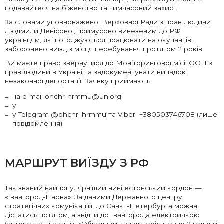
подавайтеся на біженство та тимчасовий захист.
За словами уповноваженої Верховної Ради з прав людини
Людмили Денісової, примусово вивезеним до РФ
українцям, які погоджуються працювати на окупантів,
заборонено виїзд з місця перебування протягом 2 років
.
Ви маєте право звернутися до Моніторингової місії ООН з
прав людини в Україні та задокументувати випадок
незаконної депортації. Заявку приймають:
на e-mail ohchr-hrmmu@un.org
у
у Telegram @ohchr_hrmmu та Viber +380503746708 (лише
повідомлення)
МАРШРУТ ВИЇЗДУ З РФ
Так званий найпопулярніший нині естонський кордон —
«Івангород-Нарва». За даними Державного центру
стратегічних комунікацій, до Санкт-Петербурга можна
дістатись потягом, а звідти до Івангорода електричкою