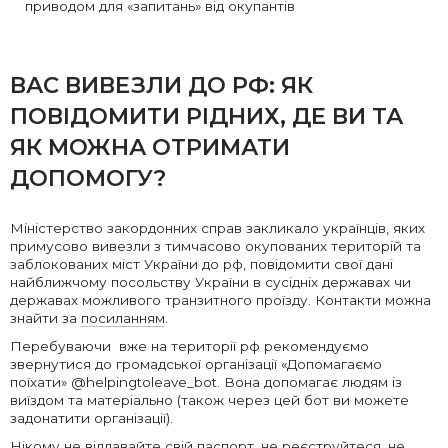
приводом для «запитань» від окупантів
ВАС ВИВЕЗЛИ ДО РФ: ЯК
ПОВІДОМИТИ РІДНИХ, ДЕ ВИ ТА
ЯК МОЖНА ОТРИМАТИ
ДОПОМОГУ?
Міністерство закордонних справ закликало українців, яких
примусово вивезли з тимчасово окупованих територій та
заблокованих міст України до рф, повідомити свої дані
найближчому посольству України в сусідніх державах чи
державах можливого транзитного проїзду. Контакти можна
знайти за
посиланням
.
Перебуваючи вже на території рф рекомендуємо
звернутися до громадської організації «Допомагаємо
поїхати» @helpingtoleave_bot. Вона допомагає людям із
виїздом та матеріально (також через цей бот ви можете
задонатити організації).
Нікому не віддавайте свій паспорт, не реєструйтеся, не