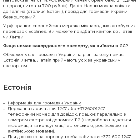
(автовокзал на ст. м. «Обводний канал», орієнтовно 2 години
в дорозі, витрати 700 рублів). Далі з Нарви можна доїхати
до Талліна (столиця Естонії), проїзд для громадян України
безкоштовний.
У рф працює європейська мережа міжнародних автобусних
перевозок Ecolines. Ви можете придбати квиток до Латвії
чи Литви.
Якщо немає закордонного паспорту, як виїхати в ЄС?
Обмежень для громадян України на рівні закону немає.
Естонія, Литва, Латвія приймають усіх за українським
паспортом.
Естонія
Інформація для громадян України
.
Державна гаряча лінія 1247 або +3726001247 —
телефонний номер для довідок, працює паралельно з
номером екстреної допомоги 112 (цілодобово надається
інформація та консультації естонською, російською та
англійською мовами).
Для дзвінків з-за кордону треба набирати +372 600 1247.