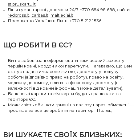
stipruskartu.lt
Лінія гуманітарної допомоги 24/7 +370 684 98 688, сайти
redcross.lt
,
caritas.lt
,
maltieciai.lt
Посольство України в Литві +370 5 212 1536.
ЩО РОБИТИ В ЄС?
Ви не зобов’язані оформлювати тимчасовий захист у
першій країні, кордон якої перетнули. Нагадаємо, що цей
статус надає тимчасове житло, допомогу у пошуку
роботи (відповідно право на роботу), право на освіту,
медичну допомогу, пільги та фінансову допомогу (в
залежності від країни інформація може деталізувати).
Банківські картки та сім-карти будуть працювати на
території ЄС.
Можливість обміняти гривні на валюту наразі обмежені —
простіше за все це зробити на території Польщі.
ВИ ШУКАЄТЕ СВОЇХ БЛИЗЬКИХ: