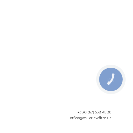
КНОПКА
ЗВ'ЯЗКУ
+380 (67) 538 45 38
office@millerlawfirm.ua