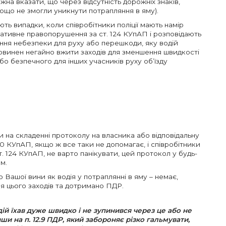
жна вказати, що через відсутність дорожніх знаків,
тощо не змогли уникнути потрапляння в яму).
 випадки, коли співробітники поліції мають намір
ративне правопорушення за ст. 124 КУпАП і розповідають
нення небезпеки для руху або перешкоди, яку водій
овинен негайно вжити заходів для зменшення швидкості
о безпечного для інших учасників руху об’їзду
 на складенні протоколу на власника або відповідальну
40 КУпАП, якщо ж все таки не допомагає, і співробітники
т. 124 КУпАП, не варто панікувати, цей протокол у будь-
м.
о Вашої вини як водія у потраплянні в яму – немає,
ля цього заходів та дотримано ПДР.
ій їхав дуже швидко і не зупинився через це або не
вши на п. 12.9 ПДР, який забороняє різко гальмувати,