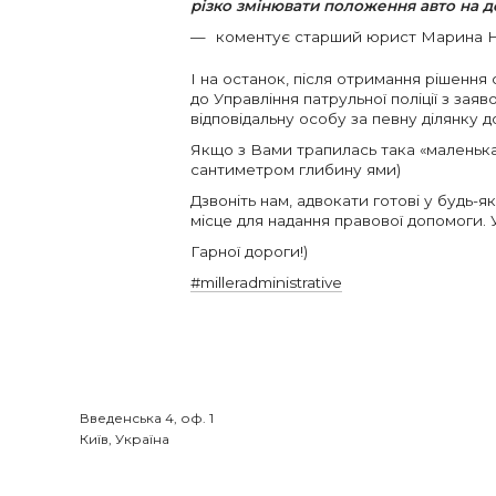
різко змінювати положення авто на до
коментує старший юрист Марина Н
І на останок, після отримання рішення
до Управління патрульної поліції з за
відповідальну особу за певну ділянку д
Якщо з Вами трапилась така «маленька
сантиметром глибину ями)
Дзвоніть нам, адвокати готові у будь-
місце для надання правової допомоги. У
Гарної дороги!)
#milleradministrative
Введенська 4, оф. 1

Київ, Україна