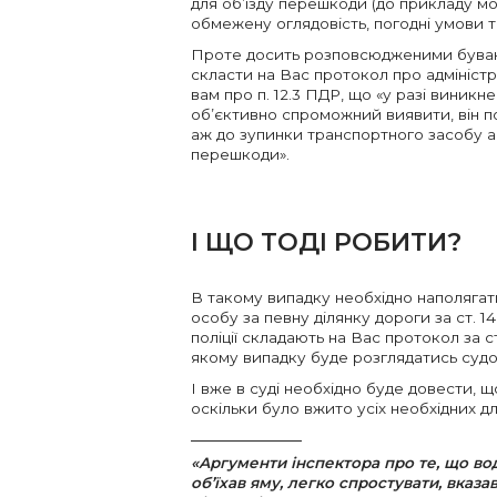
для об’їзду перешкоди (до прикладу мо
обмежену оглядовість, погодні умови 
Проте досить розповсюдженими бувають
скласти на Вас протокол про адмініст
вам про п. 12.3 ПДР, що «у разі виник
об’єктивно спроможний виявити, він п
аж до зупинки транспортного засобу аб
перешкоди».
І ЩО ТОДІ РОБИТИ?
В такому випадку необхідно наполягати
особу за певну ділянку дороги за ст. 1
поліції складають на Вас протокол за с
якому випадку буде розглядатись судо
І вже в суді необхідно буде довести, щ
оскільки було вжито усіх необхідних д
«Аргументи інспектора про те, що вод
об’їхав яму, легко спростувати, вказа