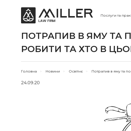
Послуги та прак
ПОТРАПИВ В ЯМУ ТА
РОБИТИ ТА ХТО В ЦЬО
Головна
>
Новини
>
Освітнє
>
Потрапив в яму та по
24.09.20