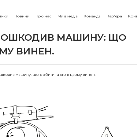
тики
Новини
Про нас
Ми в медіа
Команда
Кар’єра
Конт
 ПОШКОДИВ МАШИНУ: ЩО
МУ ВИНЕН.
шкодив машину: що робити та хто в цьому винен.