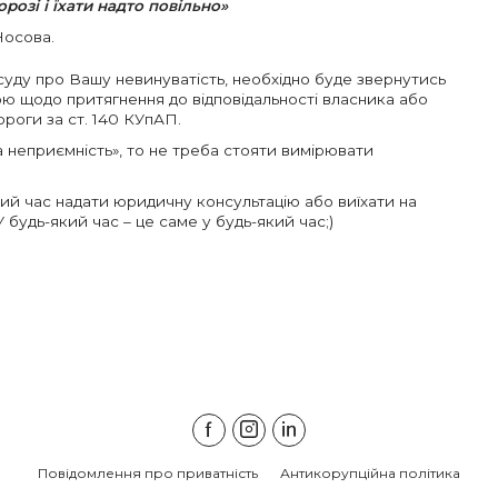
розі і їхати надто повільно»
осова.
 суду про Вашу невинуватість, необхідно буде звернутись
явою щодо притягнення до відповідальності власника або
ороги за ст. 140 КУпАП.
 неприємність», то не треба стояти вимірювати
який час надати юридичну консультацію або виїхати на
 будь-який час – це саме у будь-який час;)
Повідомлення про приватність
Антикорупційна політика