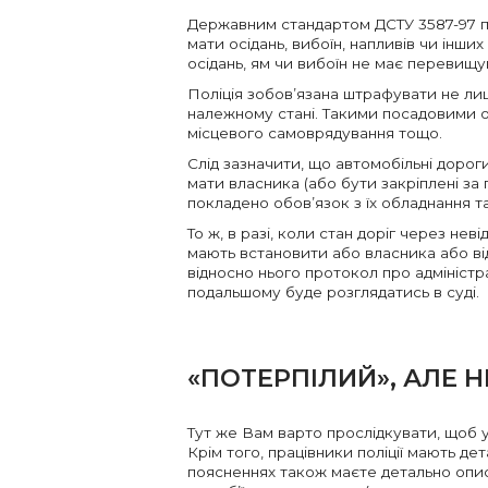
Державним стандартом ДСТУ 3587-97 п
мати осідань, вибоїн, напливів чи інш
осідань, ям чи вибоїн не має перевищув
Поліція зобов’язана штрафувати не лише
належному стані. Такими посадовими о
місцевого самоврядування тощо.
Слід зазначити, що автомобільні дорог
мати власника (або бути закріплені за 
покладено обов’язок з їх обладнання т
То ж, в разі, коли стан доріг через нев
мають встановити або власника або від
відносно нього протокол про адміністр
подальшому буде розглядатись в суді.
«ПОТЕРПІЛИЙ», АЛЕ Н
Тут же Вам варто прослідкувати, щоб у
Крім того, працівники поліції мають де
поясненнях також маєте детально опис