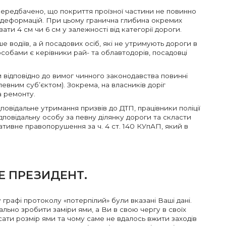
ередбачено, що покриття проїзної частини не повинно
их деформацій. При цьому гранична глибина окремих
ати 4 см чи 6 см у залежності від категорії дороги.
 водіїв, а й посадових осіб, які не утримують дороги в
собами є керівники рай- та облавтодорів, посадовці
и відповідно до вимог чинного законодавства повинні
певним суб’єктом). Зокрема, на власників доріг
а ремонту.
ідповідальне утримання призвів до ДТП, працівники поліції
повідальну особу за певну ділянку дороги та скласти
ативне правопорушення за ч. 4 ст. 140 КУпАП, який в
Е ПРЕЗИДЕНТ.
 графі протоколу «потерпілий» були вказані Ваші дані.
тально зробити заміри ями, а Ви в свою чергу в своїх
ати розмір ями та чому саме не вдалось вжити заходів