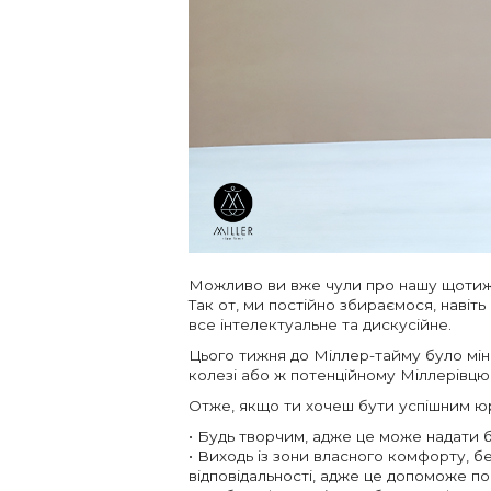
Можливо ви вже чули про нашу щотиж
Так от, ми постійно збираємося, навіт
все інтелектуальне та дискусійне.
Цього тижня до Міллер-тайму було мін
колезі або ж потенційному Міллерівцю
Отже, якщо ти хочеш бути успішним юр
• Будь творчим, адже це може надати б
• Виходь із зони власного комфорту, б
відповідальності, адже це допоможе по