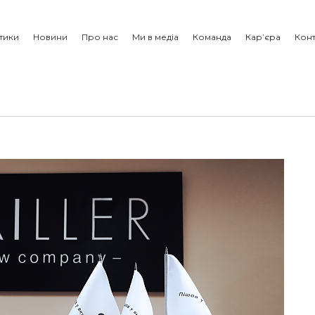
тики
Новини
Про нас
Ми в медіа
Команда
Кар’єра
Конт