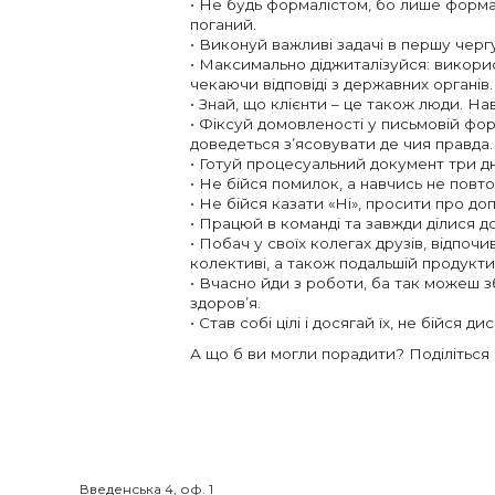
• Не будь формалістом, бо лише форма
поганий.
• Виконуй важливі задачі в першу чергу
• Максимально діджиталізуйся: викори
чекаючи відповіді з державних органів
• Знай, що клієнти – це також люди. На
• Фіксуй домовленості у письмовій фор
доведеться з’ясовувати де чия правда.
• Готуй процесуальний документ три дні
• Не бійся помилок, а навчись не повто
• Не бійся казати «Ні», просити про д
• Працюй в команді та завжди ділися д
• Побач у своїх колегах друзів, відпоч
колективі, а також подальшій продукти
• Вчасно йди з роботи, ба так можеш з
здоров’я.
• Став собі цілі і досягай їх, не бійся 
А що б ви могли порадити? Поділіться
Введенська 4, оф. 1
