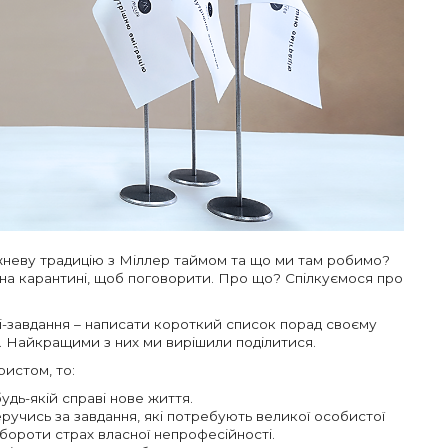
неву традицію з Міллер таймом та що ми там робимо?
ь на карантині, щоб поговорити. Про що? Спілкуємося про
і-завдання – написати короткий список порад своєму
. Найкращими з них ми вирішили поділитися.
истом, то:
удь-якій справі нове життя.
еручись за завдання, які потребують великої особистої
бороти страх власної непрофесійності.