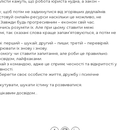
лісти кажуть, що робота юриста нудна, а закон –
, щоб потім не задихнутися від згорівших дедлайнів.
стовуй онлайн-ресурси наскільки це можливо, не
. Завжди будь прогресивним – економ свій час.
вчись розуміти їх. Але при цьому ставити межі.
мі, так сказані слова краще запам’ятовуються, а потім не
: перший – шукай; другий – пиши; третій – перевіряй.
рювати їх знову і знову.
опомогу чи ставити запитання, але роби це правильно.
освідом, лайфхаками.
ивай з командою, адже це сприяє чесності та відкритості у
вності.
берегти своє особисте життя, дружбу і психічне
дискутувати, шукати істину та розвиватися.
 цікавим досвідом…