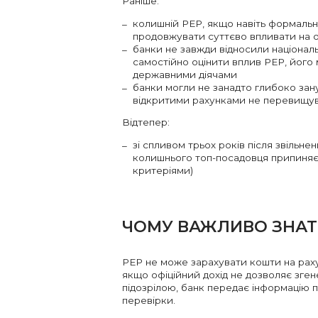
Раніше:
колишній PEP, якщо навіть формально
продовжувати суттєво впливати на о
банки не завжди відносили національ
самостійно оцінити вплив PEP, його 
державними діячами
банки могли не занадто глибоко зану
відкритими рахунками не перевищува
Відтепер:
зі спливом трьох років після звільне
колишнього топ-посадовця припиняєт
критеріями)
ЧОМУ ВАЖЛИВО ЗНА
PEP не може зарахувати кошти на раху
якщо офіційний дохід не дозволяє зген
підозрілою, банк передає інформацію п
перевірки.