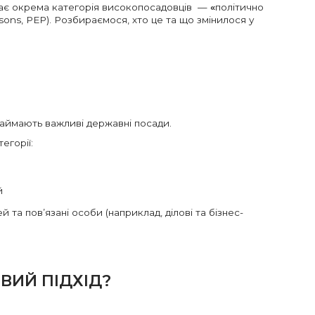
ає окрема категорія високопосадовців —
«
політично
ersons, РЕР). Розбираємося, хто це та що змінилося у
займають важливі державні посади.
егорії:
й
 та пов’язані особи (наприклад, ділові та бізнес-
ВИЙ ПІДХІД?