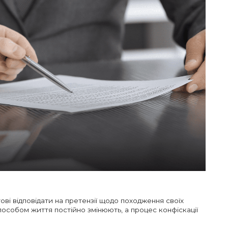
ві відповідати на претензії щодо походження своїх
способом життя постійно змінюють, а процес конфіскації