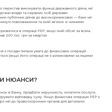
 перестав виконувати функції державного діяча, міг
ргани влади та керівних осіб держави
них публічних діячів до високоризикових — банк міг
минулі повноваження та їхній зв’язок із чинними
рюватися в операції РЕР, якщо їхній обсяг за всіма
в 200 тис. грн за квартал
ння з посади пильна увага до фінансових операцій
ься (якщо його операції не є ризиковими за іншими
ТИ НЮАНСИ?
нок в банку, придбати нерухомість, оплатити послуги,
ерувати відповідну суму. Якщо фінансова операція РЕР є
ро неї до правоохоронних органів для детальної