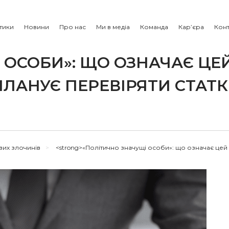
тики
Новини
Про нас
Ми в медіа
Команда
Кар’єра
Конт
 ОСОБИ»: ЩО ОЗНАЧАЄ ЦЕ
ПЛАНУЄ ПЕРЕВІРЯТИ СТАТ
вих злочинів
>
<strong>«Політично значущі особи»: що означає цей с