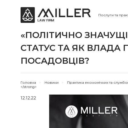
Послуги та прак
«ПОЛІТИЧНО ЗНАЧУЩІ
СТАТУС ТА ЯК ВЛАДА 
ПОСАДОВЦІВ?
Головна
>
Новини
>
Практика економічних та службо
</strong>
12.12.22