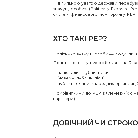
Під пильною увагою держави перебув
значущі особи
»
(Politically Exposed P
системі фінансового моніторингу РЕР.
ХТО ТАКІ РЕР?
Політично значущі особи — люди, які 
Політично значущих осіб ділять на 3 кат
національні публічні діячі
іноземні публічні діячі
публічні діячі міжнародних організаці
Прирівняними до РЕР є члени їхніх сімей
партнери).
ДОВІЧНИЙ ЧИ СТРОКО