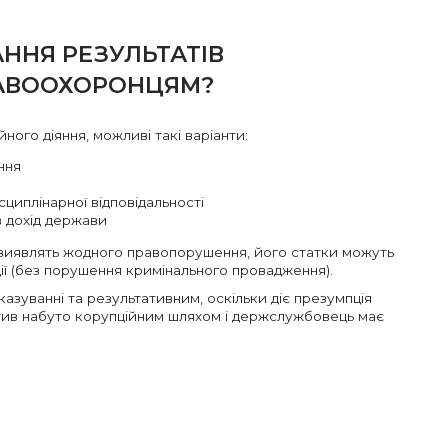
АННЯ РЕЗУЛЬТАТІВ
РАВООХОРОНЦЯМ?
ного діяння, можливі такі варіанти:
ння
сциплінарної відповідальності
в дохід держави
е виявлять жодного правопорушення, його статки можуть
ції (без порушення кримінального провадження).
азуванні та результативним, оскільки діє презумпція
актив набуто корупційним шляхом і держслужбовець має