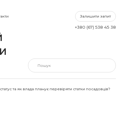
Залишити запит
акти
+380 (67) 538 45 38
Й
КИ
татус та як влада планує перевіряти статки посадовців?