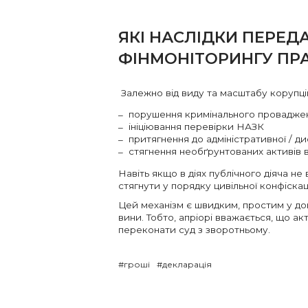
ЯКІ НАСЛІДКИ ПЕРЕД
ФІНМОНІТОРИНГУ П
Залежно від виду та масштабу корупцій
порушення кримінального провадже
ініціювання перевірки НАЗК
притягнення до адміністративної / ди
стягнення необґрунтованих активів 
Навіть якщо в діях публічного діяча н
стягнути у порядку цивільної конфіска
Цей механізм є швидким, простим у док
вини. Тобто, апріорі вважається, що 
переконати суд з зворотньому.
#гроші
#декларація