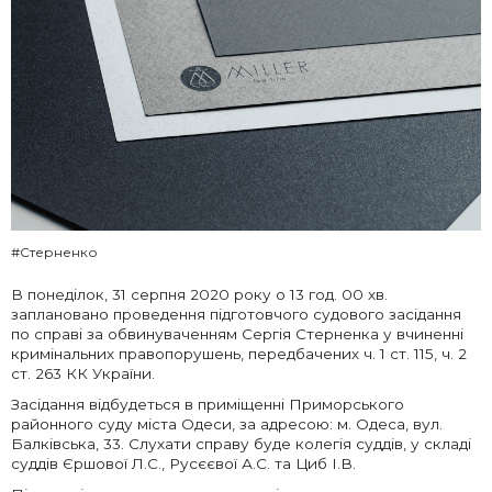
#Стерненко
В понеділок, 31 серпня 2020 року о 13 год. 00 хв.
заплановано проведення підготовчого судового засідання
по справі за обвинуваченням Сергія Стерненка у вчиненні
кримінальних правопорушень, передбачених ч. 1 ст. 115, ч. 2
ст. 263 КК України.
Засідання відбудеться в приміщенні Приморського
районного суду міста Одеси, за адресою: м. Одеса, вул.
Балківська, 33. Слухати справу буде колегія суддів, у складі
суддів Єршової Л.С., Русєєвої А.С. та Циб І.В.