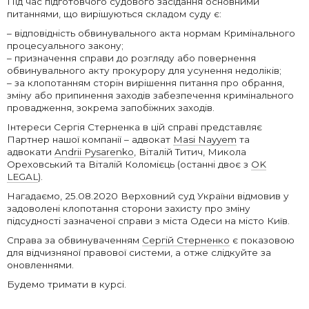
Під час підготовчого судового засідання основними
питаннями, що вирішуються складом суду є:
– відповідність обвинувального акта нормам Кримінального
процесуального закону;
– призначення справи до розгляду або повернення
обвинувального акту прокурору для усунення недоліків;
– за клопотанням сторін вирішення питання про обрання,
зміну або припинення заходів забезпечення кримінального
провадження, зокрема запобіжних заходів.
Інтереси Сергія Стерненка в цій справі представляє
Партнер нашої компанії – адвокат
Masi Nayyem
та
адвокати
Andrii Pysarenko
, Віталій Титич, Микола
Ореховський та Віталій Коломієць (останні двоє з
OK
LEGAL
).
Нагадаємо, 25.08.2020 Верховний суд України відмовив у
задоволені клопотання сторони захисту про зміну
підсудності зазначеної справи з міста Одеси на місто Київ.
Справа за обвинуваченням
Сергій Стерненко
є показовою
для відчизняної правової системи, а отже слідкуйте за
оновленнями.
Будемо тримати в курсі.