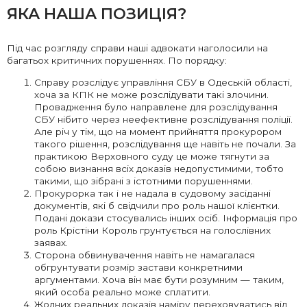
ЯКА НАША ПОЗИЦІЯ?
Під час розгляду справи наші адвокати наголосили на
багатьох критичних порушеннях. По порядку:
Справу розслідує управління СБУ в Одеській області,
хоча за КПК не може розслідувати такі злочини.
Провадження було направлене для розслідування
СБУ нібито через неефективне розслідування поліції.
Але річ у тім, що на момент прийняття прокурором
такого рішення, розслідування ще навіть не почали. За
практикою Верховного суду це може тягнути за
собою визнання всіх доказів недопустимими, тобто
такими, що зібрані з істотними порушеннями.
Прокурорка так і не надала в судовому засіданні
документів, які б свідчили про роль нашої клієнтки.
Подані докази стосувались інших осіб. Інформація про
роль Крістіни Король грунтується на голослівних
заявах.
Сторона обвинувачення навіть не намагалася
обгрунтувати розмір застави конкретними
аргументами. Хоча він має бути розумним — таким,
який особа реально може сплатити.
Жодних реальних доказів наміру переховуватись від