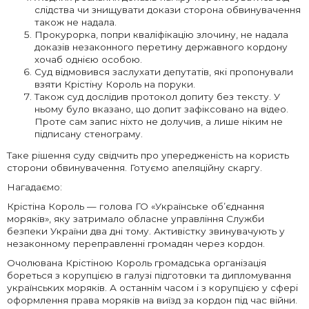
слідства чи знищувати докази сторона обвинувачення
також не надала.
Прокурорка, попри кваліфікацію злочину, не надала
доказів незаконного перетину державного кордону
хочаб однією особою.
Суд відмовився заслухати депутатів, які пропонували
взяти Крістіну Король на поруки.
Також суд дослідив протокол допиту без тексту. У
ньому було вказано, що допит зафіксовано на відео.
Проте сам запис ніхто не долучив, а лише ніким не
підписану стенограму.
Таке рішення суду свідчить про упередженість на користь
сторони обвинувачення. Готуємо апеляційну скаргу.
Нагадаємо:
Крістіна Король — голова ГО «Українське об’єднання
моряків», яку затримало обласне управління Служби
безпеки України два дні тому. Активістку звинувачують у
незаконному переправленні громадян через кордон.
Очолювана Крістіною Король громадська організація
бореться з корупцією в галузі підготовки та дипломування
українських моряків. А останнім часом і з корупцією у сфері
оформлення права моряків на виїзд за кордон під час війни.