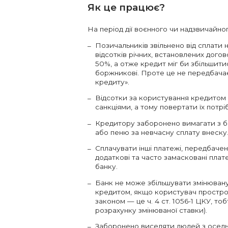
Як це працює?
На період дії воєнного чи надзвичайног
Позичальників звільнено від сплати 
відсотків річних, встановлених догов
50%, а отже кредит міг би збільшити
боржникові. Проте це не передбачає
кредиту».
Відсотки за користування кредитом 
санкціями, а тому повертати їх потрі
Кредитору заборонено вимагати з 
або пеню за невчасну сплату внеску
Сплачувати інші платежі, передбачен
додаткові та часто замасковані пла
банку.
Банк не може збільшувати змінювану
кредитом, якщо користувач простроч
законом — це ч. 4 ст. 1056-1 ЦКУ, т
розрахунку змінюваної ставки).
Заборонено виселяти людей з осель,