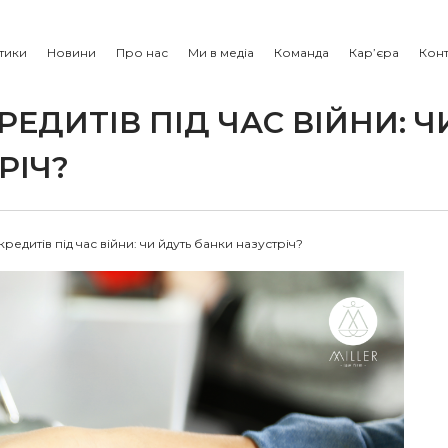
тики
Новини
Про нас
Ми в медіа
Команда
Кар’єра
Конт
ЕДИТІВ ПІД ЧАС ВІЙНИ: Ч
РІЧ?
едитів під час війни: чи йдуть банки назустріч?