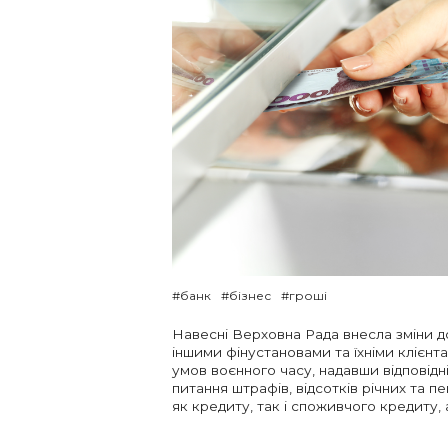
#банк
#бізнес
#гроші
Навесні Верховна Рада внесла зміни 
іншими фінустановами та їхніми клієн
умов воєнного часу, надавши відповідні
питання штрафів, відсотків річних та п
як кредиту, так і споживчого кредиту,