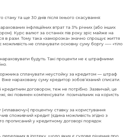
о стану та ще 30 днів після їхнього скасування:
нарахованих інфляційних втрат та 3% річних (або інших
ором). Курс валют за останніх пів року зріс майже на
ся в рази. Тому така «заморозка» значно спрощує життя
 можливість не сплачувати основну суму боргу —– «тіло
нараховувати будуть. Такі проценти не є штрафними
бно.
боржника сплачувати неустойку за кредитом — штраф
. Вже нараховану суму кредитор зобов’язаний списати.
і кредитним договором, теж не потрібно. Зазвичай, це
тежі, які повинен компенсувати позичальник на користь
 («плаваючу») процентну ставку за користування
ив споживчий кредит (єдина можливість згідно з
обто прописаний у кредитному договорі порядок
 переданих в іпотеку, щодо яких є судове рішення про