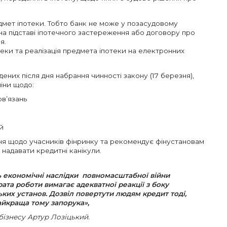
едмет іпотеки. Тобто банк не може у позасудовому
а підставі іпотечного застереження або договору про
ля.
ки та реалізація предмета іпотеки на електронних
дених після дня набрання чинності закону (17 березня),
міни щодо:
ов’язань
й
я щодо учасників фінринку та рекомендує фінустановам
 надавати кредитні канікули.
 економічні наслідки повномасштабної війни
ата роботи вимагає адекватної реакції з боку
ких установ. Дозвіл повертути людям кредит тоді,
айкраща тому запорука»,
бізнесу Артур Лозіцький.