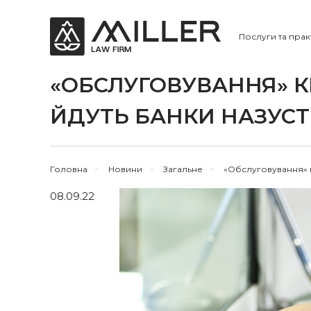
Послуги та прак
«ОБСЛУГОВУВАННЯ» КР
ЙДУТЬ БАНКИ НАЗУСТ
Головна
>
Новини
>
Загальне
>
«Обслуговування» кр
08.09.22