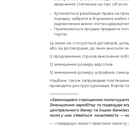
звернення стягнення на такі об’єкти.
Зупиняється реалізація права на пр
порядку забрати в боржника майно н
задоволення вимог іпотекодержате
Припиняється продаж предмета іпоте
торгах.
Ці зміни не стосуються договорів, укла
або за договорами, до яких вносили з
1) продовження строків виконання зоб
2) зменшення розміру відсотків
3) зменшення розміру штрафних санкці
Нацбанк також запровадив пом’якшенн
проводити реструктуризацію боргів та
«Законодавчі спрощення полегшують
Зменшення заробітку та подекуди втр
центрального банку та інших банківсь
коли у них з’явиться можливість — н
стверджує юрист практики захисту 