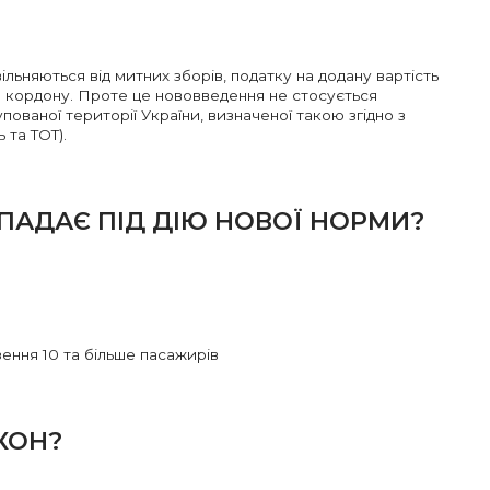
вільняються від митних зборів, податку на додану вартість
за кордону. Проте це нововведення не стосується
пованої території України, визначеної такою згідно з
 та ТОТ).
ПАДАЄ ПІД ДІЮ НОВОЇ НОРМИ?
ення 10 та більше пасажирів
КОН?