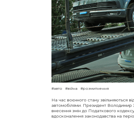
#авто
#війна
#розмитнення
На час воєнного стану звільняються ві
автомобілями. Президент Володимир 
внесення змін до Податкового кодексу
вдосконалення законодавства на періо