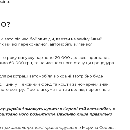
аїни.
НО?
и авто під час бойових дій, ввезти на заміну інший
 як ми всі переконалися, автомобіль виявився
-го року випуску вартістю 20 000 доларів, пригнане з
зько 60 000 грн, то на час воєнного стану ця процедура
ля реєстрації автомобіля в Україні. Потрібно буде
 її ціни у Пенсійний фонд та кошти за номерний знак,
ного центру. Проте ці суми не такі великі, порівняно з
епер українці зможуть купити в Європі той автомобіль, в
зкоштовно його розмитнити. Важливо лише правильно
в про адміністративні правопорушення
Марина Сорока
.