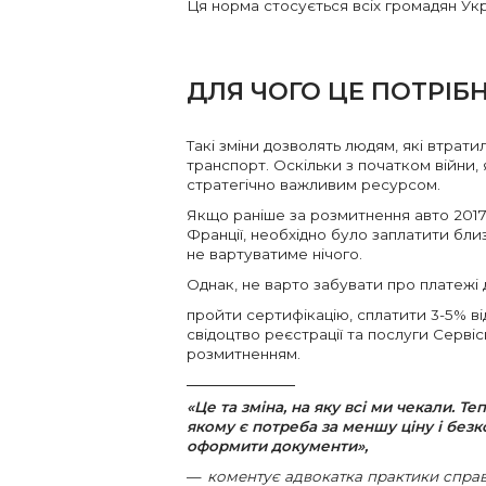
Ця норма стосується всіх громадян Укр
ДЛЯ ЧОГО ЦЕ ПОТРІБ
Такі зміни дозволять людям, які втратил
транспорт. Оскільки з початком війни,
стратегічно важливим ресурсом.
Якщо раніше за розмитнення авто 2017
Франції, необхідно було заплатити бли
не вартуватиме нічого.
Однак, не варто забувати про платежі д
пройти сертифікацію, сплатити 3-5% від
свідоцтво реєстрації та послуги Сервіс
розмитненням.
«Це та зміна, на яку всі ми чекали. Т
якому є потреба за меншу ціну і бе
оформити документи»,
коментує адвокатка практики спра