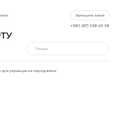
Залишити запит
акти
+380 (67) 538 45 38
ТУ
для українців на період війни