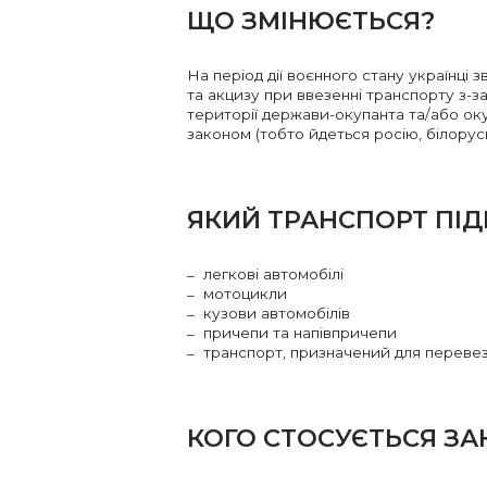
ЩО ЗМІНЮЄТЬСЯ?
На період дії воєнного стану українці з
та акцизу при ввезенні транспорту з-
території держави-окупанта та/або оку
законом (тобто йдеться росію, білорусь
ЯКИЙ ТРАНСПОРТ ПІД
легкові автомобілі
мотоцикли
кузови автомобілів
причепи та напівпричепи
транспорт, призначений для перевез
КОГО СТОСУЄТЬСЯ ЗА