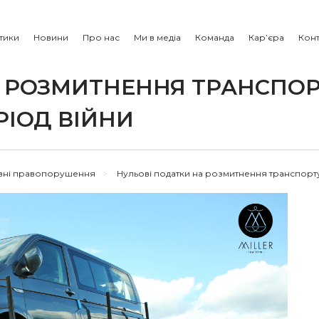
тики
Новини
Про нас
Ми в медіа
Команда
Кар’єра
Конт
А РОЗМИТНЕННЯ ТРАНСПОР
РІОД ВІЙНИ
ивні правопорушення
>
Нульові податки на розмитнення транспорту 