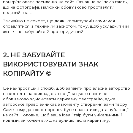
прикріплювати посилання на сайт. Однак не всі пам’ятають,
що на фотографії, малюнки обов’язково проставляти
водяний знак.
Звичайно не секрет, що деякі користувачі навчилися
справлятися із технічним захистом, тому, щоб ускладнити їм
життя, не забувайте й про юридичний:
2. НЕ ЗАБУВАЙТЕ
ВИКОРИСТОВУВАТИ ЗНАК
КОПІРАЙТУ ©
Це найпростіший спосіб, щоб заявити про власне авторство
на контент, наприклад статтю. Для цього навіть не
обов’язково здійснювати державну реєстрацію, адже
авторське право виникає з моменту створення вами твору.
Саме тому датою створення буде вважатись дата публікації
на сайті. Головне, щоб ваша ідея і твір були унікальними і
новими, як кожен вихід на вулицю після карантину.