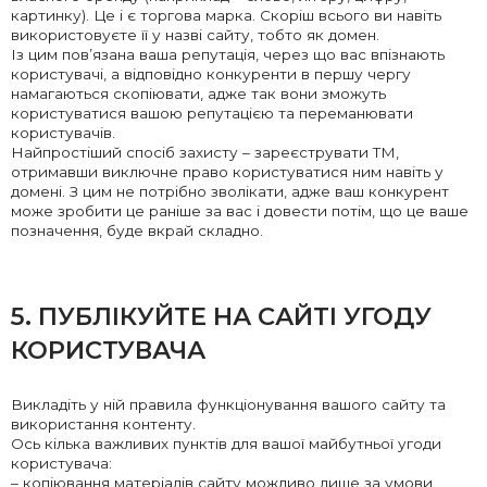
картинку). Це і є торгова марка. Скоріш всього ви навіть
використовуєте її у назві сайту, тобто як домен.
Із цим пов’язана ваша репутація, через що вас впізнають
користувачі, а відповідно конкуренти в першу чергу
намагаються скопіювати, адже так вони зможуть
користуватися вашою репутацією та переманювати
користувачів.
Найпростіший спосіб захисту – зареєструвати ТМ,
отримавши виключне право користуватися ним навіть у
домені. З цим не потрібно зволікати, адже ваш конкурент
може зробити це раніше за вас і довести потім, що це ваше
позначення, буде вкрай складно.
5. ПУБЛІКУЙТЕ НА САЙТІ УГОДУ
КОРИСТУВАЧА
Викладіть у ній правила функціонування вашого сайту та
використання контенту.
Ось кілька важливих пунктів для вашої майбутньої угоди
користувача:
– копіювання матеріалів сайту можливо лише за умови