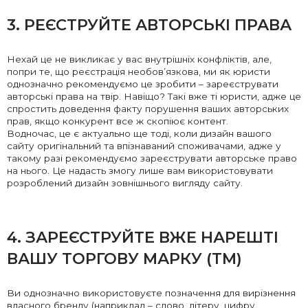
3. РЕЄСТРУЙТЕ АВТОРСЬКІ ПРАВА
Нехай це не викликає у вас внутрішніх конфліктів, але,
попри те, що реєстрація необов’язкова, ми як юристи
однозначно рекомендуємо це зробити – зареєструвати
авторські права на твір. Навіщо? Такі вже ті юристи, адже це
спростить доведення факту порушення ваших авторських
прав, якщо конкурент все ж скопіює контент.
Водночас, це є актуально ще тоді, коли дизайн вашого
сайту оригінальний та впізнаваний споживачами, адже у
такому разі рекомендуємо зареєструвати авторське право
на нього. Це надасть змогу лише вам використовувати
розроблений дизайн зовнішнього вигляду сайту.
4. ЗАРЕЄСТРУЙТЕ ВЖЕ НАРЕШТІ
ВАШУ ТОРГОВУ МАРКУ (ТМ)
Ви однозначно використовуєте позначення для вирізнення
власного бренду (наприклад – слово, літеру, цифру,