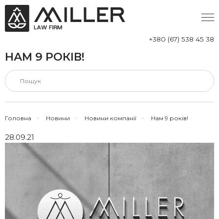
+380 (67) 538 45 38
НАМ 9 РОКІВ!
Головна
>
Новини
>
Новини компанії
>
Нам 9 років!
28.09.21