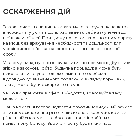
ОСКАРЖЕННЯ ДІЙ
Також почастішали випадки хаотичного вручення повісток
військкомату усіма підряд, хто вважає себе залученим до
цієї важливої місії. При цьому повістки заповнюються одразу
на місці, без врахування необхідності та доцільності для
українського війська фаховості та навичок конкретної
особи.
У такому випадку варто зауважити, що все має відбуватися
згідно з законом. Тобто, будь-яка процедура може бути
виконана лише уповноваженими на те особами та
відповідно до визначеного порядку. У випадку порушень,
такі дії може бути оскаржено в суді.
Якщо ви працюєте в сфері ІТ-індустрії, враховуйте таку
можливість.
Наша компанія готова надавати фаховий юридичний захист
з питань оскарження рішень військово-лікарських комісій,
рішень військкоматів та бронювання співробітників
приватному бізнесу. Звертайтеся у будь-який час.