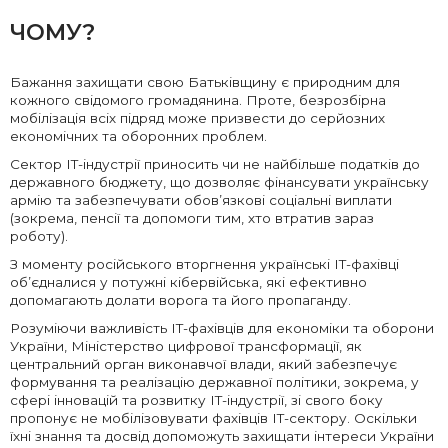
ЧОМУ?
Бажання захищати свою Батьківщину є природним для
кожного свідомого громадянина. Проте, безрозбірна
мобілізація всіх підряд може призвести до серйозних
економічних та оборонних проблем.
Сектор IT-індустрії приносить чи не найбільше податків до
державного бюджету, що дозволяє фінансувати українську
армію та забезпечувати обов’язкові соціальні виплати
(зокрема, пенсії та допомоги тим, хто втратив зараз
роботу).
З моменту російського вторгнення українські IT-фахівці
об’єдналися у потужні кібервійська, які ефективно
допомагають долати ворога та його пропаганду.
Розуміючи важливість ІТ-фахівців для економіки та оборони
України, Міністерство цифрової трансформації, як
центральний орган виконавчої влади, який забезпечує
формування та реалізацію державної політики, зокрема, у
сфері інновацій та розвитку ІТ-індустрії, зі свого боку
пропонує не мобілізовувати фахівців ІТ-сектору. Оскільки
їхні знання та досвід допоможуть захищати інтереси України