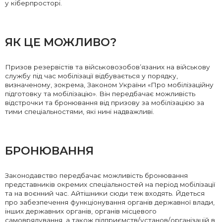
у кіберпросторі.
ЯК ЦЕ МОЖЛИВО?
Призов резервістів та військовозобов’язаних на військову
службу під час мобілізації відбувається у порядку,
визначеному, зокрема, Законом України «Про мобілізаційну
підготовку та мобілізацію». Він передбачає можливість
відстрочки та бронювання від призову за мобілізацією за
тими спеціальностями, які нині надважливі.
БРОНЮВАННЯ
Законодавство передбачає можливість бронювання
представників окремих спеціальностей на період мобілізації
та на воєнний час. Айтішники сюди теж входять. Йдеться
про забезпечення функціонування органів державної влади,
інших державних органів, органів місцевого
самоврядування, а також підприємств/установ/організацій в