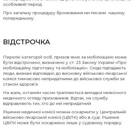
особливий період.
Про загальну процедуру бронювання ми писали нашому
попередньому .
ВІДСТРОЧКА
Перелік категорій осіб, призов яких за мобілізацією може
бути відстрочено, визначено у ст. 23 Закону України «Про
мобілізаційну підготовку та мобілізацію». Сюди підпадають
люди, визнані відповідно до висновку військово-лікарської
комісії тимчасово непридатними до військової служби за
станом здоров’я.
На жаль, останнім часом трапляються випадки неякісного
медичного огляду призовників. Відтак, на службу
відправляють тих, хто до неї непридатний.
Рішення медичної комісії можна оскаржити у Центральній
військово-лікарській комісії (ЦВЛК) або в суді. Рішення
ЦВЛК може бути оскаржено лише у судовому порядку.