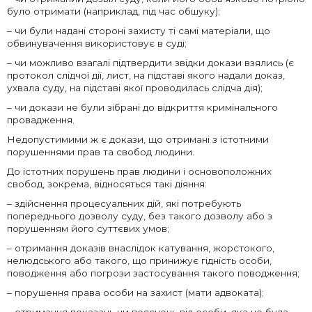
було отримати (наприклад, під час обшуку);
– чи були надані стороні захисту ті самі матеріали, що
обвинувачення використовує в суді;
– чи можливо взагалі підтвердити звідки докази взялись (є
протокол слідчої дії, лист, на підставі якого надали доказ,
ухвала суду, на підставі якої проводилась слідча дія);
– чи докази не були зібрані до відкриття кримінального
провадження.
Недопустимими ж є докази, що отримані з істотними
порушеннями прав та свобод людини.
До істотних порушень прав людини і основоположних
свобод, зокрема, відносяться такі діяння:
– здійснення процесуальних дій, які потребують
попереднього дозволу суду, без такого дозволу або з
порушенням його суттєвих умов;
– отримання доказів внаслідок катування, жорстокого,
нелюдського або такого, що принижує гідність особи,
поводження або погрози застосування такого поводження;
– порушення права особи на захист (мати адвоката);