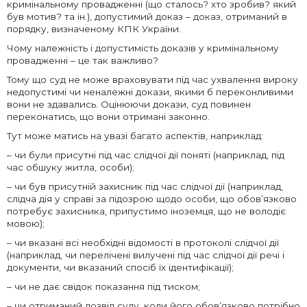
кримінальному провадженні (що сталось? хто зробив? який
був мотив? та ін.), допустимий доказ – доказ, отриманий в
порядку, визначеному КПК України.
Чому належність і допустимість доказів у кримінальному
провадженні – це так важливо?
Тому що суд не може враховувати під час ухвалення вироку
недопустимі чи неналежні докази, якими б переконливими
вони не здавались. Оцінюючи докази, суд повинен
переконатись, що вони отримані законно.
Тут може матись на увазі багато аспектів, наприклад:
– чи були присутні під час слідчої дії поняті (наприклад, під
час обшуку житла, особи);
– чи був присутній захисник під час слідчої дії (наприклад,
слідча дія у справі за підозрою щодо особи, що обов’язково
потребує захисника, припустимо іноземця, що не володіє
мовою);
– чи вказані всі необхідні відомості в протоколі слідчої дії
(наприклад, чи перелічені вилучені під час слідчої дії речі і
документи, чи вказаний спосіб їх ідентифікації);
– чи не дає свідок показання під тиском;
– чи отриманий дозвіл суду, коли його обов’язково потрібно