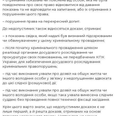
– отримання показань чи пояснень від особи, яка не була
повідомлена про своє право відмовитися від давання
показань та не відповідати на запитання, або їх отримання з
порушенням цього права;
– порушення права на перехресний допит.
До недопустимих також відносяться докази, отримані:
– з показань свідка, який надалі був визнаний підозрюваним
чи обвинуваченим у цьому кримінальному провадженні;
– після початку кримінального провадження шляхом
реалізації органами досудового розслідування чи
прокуратури своїх повноважень, не передбачених КПК
України, для забезпечення досудового розслідування
кримінальних правопорушень;
– під час виконання ухвали про дозвіл на обшук житла чи
іншого володіння особи у зв’язку з недопущенням адвоката
до цієї слідчої (розшукової) дії;
– під час виконання ухвали про дозвіл на обшук житла чи
іншого володіння особи, якщо така ухвала винесена слідчим
суддею без проведення повної технічної фіксації засідання.
Крім цього варто знати, що недопустимим доказом є не
лише перший, а й решта доказів, отриманих на основі