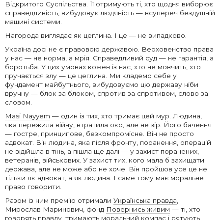
Відкритого Суспільства. Її отримують ті, хто щодня виборює
справедливість, вибудовує людяність — всупереч бездушній
машині системи.
Нагорода виглядає як цеглина. І це — не випадково.
Україна досі не є правовою державою. Верховенство права
у нас — не норма, а мрія. Справедливий суд — не гарантія, а
боротьба. У цих умовах кожен із нас, хто не мовчить, хто
пручається злу — це цеглина. Ми кладемо себе у
фундамент майбутнього, вибудовуємо цю державу ніби
вручну — блок за блоком, спротив за спротивом, слово за
словом.
Masi Nayyem
— один із тих, хто тримає цей мур. Людина,
яка пережила війну, втратила око, але не зір. Його бачення
— гостре, принципове, безкомпромісне. Він не просто
адвокат. Він людина, яка після фронту, поранення, операцій
не відійшла в тінь, а пішла ще далі — у захист поранених,
ветеранів, військових. У захист тих, кого мала б захищати
держава, але не може або не хоче. Він пройшов усе це не
тільки як адвокат, а як людина. І саме тому має моральне
право говорити.
Разом із ним премію отримали
Українська правда
,
Мирослав Маринович, фонд
Повернись живим
— ті, хто
говорять правду, тримають моральний компас і рятують