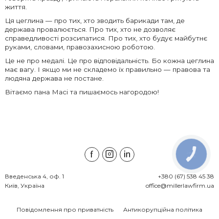
життя.
Ця цеглина — про тих, хто зводить барикади там, де
держава провалюється. Про тих, хто не дозволяє
справедливості розсипатися. Про тих, хто будує майбутнє
руками, словами, правозахисною роботою.
Це не про медалі. Це про відповідальність. Бо кожна цеглина
має вагу. І якщо ми не складемо їх правильно — правова та
людяна держава не постане.
Вітаємо пана Масі та пишаємось нагородою!
КНОПКА
ЗВ'ЯЗКУ
Введенська 4, оф. 1

+380 (67) 538 45 38
Київ, Україна
office@millerlawfirm.ua
Повідомлення про приватність
Антикорупційна політика