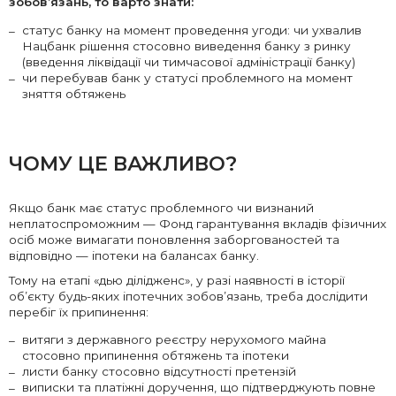
зобов’язань, то варто знати:
статус банку на момент проведення угоди: чи ухвалив
Нацбанк рішення стосовно виведення банку з ринку
(введення ліквідації чи тимчасової адміністрації банку)
чи перебував банк у статусі проблемного на момент
зняття обтяжень
ЧОМУ ЦЕ ВАЖЛИВО?
Якщо банк має статус проблемного чи визнаний
неплатоспроможним — Фонд гарантування вкладів фізичних
осіб може вимагати поновлення заборгованостей та
відповідно — іпотеки на балансах банку.
Тому на етапі «дью ділідженс», у разі наявності в історії
об’єкту будь-яких іпотечних зобов’язань, треба дослідити
перебіг їх припинення:
витяги з державного реєстру нерухомого майна
стосовно припинення обтяжень та іпотеки
листи банку стосовно відсутності претензій
виписки та платіжні доручення, що підтверджують повне