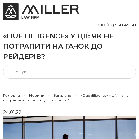
+380 (67) 538 45 38
«DUE DILIGENCE» У ДІЇ: ЯК НЕ
ПОТРАПИТИ НА ГАЧОК ДО
РЕЙДЕРІВ?
Головна
>
Новини
>
Загальне
>
«Due diligence» у дії: як не
потрапити на гачок до рейдерів?
24.01.22