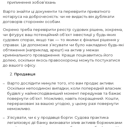
припинення зобов’язань
Варто знайти ці документи та перевірити приватного
нотаріуса на доброчесність: чи не видасть він дублікати
договорів стороннім особам.
Окремо треба перевірити реєстр судових рішень, зокрема,
чи фігурує ваш потенційний об’єкт інвестиції у будь-яких
судових спорах, якщо так — то якими є фінальні рішення у
справах. Це допоможе з’ясувати чи було накладено будь-які
обтяження (наприклад, арешт) на актив у межах
кримінального провадження. Краще поцікавитись його
долею, оскільки якось правоохоронці можуть постукатися
до вашого офісу.
Продавця
Варто дослідити минуле того, хто вам продає активи.
Оскільки непоодинокі випадки, коли попередній власник
будівлі у найнесподіваніший момент передумав та бажає
повернути об’єкт. Можливо, навіть покращений. Кошти,
перераховані за вашою угодою, у цьому разі повернути
неможливо.
З’ясувати, чи є у продавця борги. Судова практика
легалізовує дії банку визнавати злив активів боржниками