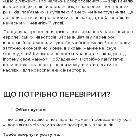
«Дью ділідженс» або належна добросовісність — збір і аналіз
інформації для оцінки юридичних, фінансових і податкових
ризиків, пов’язаних із купівлею бізнесу чи інвестуванням. Це
дозволяє завчасно розробити план заходів, щоб запобігти
нечесній чи невигідній угоді.
Процедура проведення «дью ділл» з’явилася у нас із появою
європейських інвесторів. Зараз ініціативу перевірок
інвестицій перехопили і українські бізнесмени. Через роки
затяжної економічної кризи в Україні майже не існує
бізнесу, який би ніколи не кредитувався, не закладав під
іпотеку своє майно чи обладнання. Потрібно пам’ятати:
колись такі фінансові рішення можуть мати негативні
наслідки для новоспечених інвесторів.
ЩО ПОТРІБНО ПЕРЕВІРИТИ?
Об’єкт купівлі
детальну історію, а не лише на момент проведення угоди
дослідити усі угоди та його попередніх власників
Треба звернути увагу на: