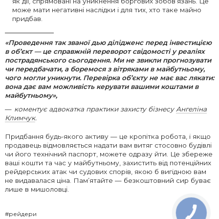
як дії, спрямовані на уникнення боргових зобов’язань. Це
може мати негативні наслідки і для тих, хто таке майно
придбав.
«Проведення так званої дью ділідженс
перед інвестицією
в об’єкт
—
це справжній переворот свідомості у реаліях
пострадянського сьогодення. Ми не звикли прогнозувати
чи передбачати, а боремося з вітряками в майбутньому,
чого могли уникнути. Перевірка об’єкту не має вас лякати:
вона дає вам можливість керувати вашими коштами в
майбутньому»,
коментує адвокатка практики захисту бізнесу
Ангеліна
Климчук
.
Придбання будь-якого активу — це кропітка робота, і якщо
продавець відмовляється надати вам витяг стосовно будівлі
чи його технічний паспорт, можете одразу йти. Це збереже
ваші кошти та час у майбутньому, захистить від потенційних
рейдерських атак чи судових спорів, якою б вигідною вам
не видавалася ціна. Пам’ятайте — безкоштовний сир буває
лише в мишоловці.
#рейдери
КНОПКА
ЗВ'ЯЗКУ