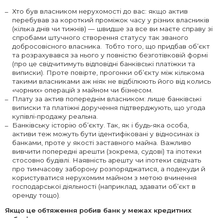
Хто був власником нерухомості до вас: якщо актив
перебував за короткий проміжок часу у різних власників
(кілька днів чи тижнів) — швидше за все ви маєте справу зі
спробами штучного створення статусу так званого
добросовісного власника. Тобто того, що придбав об’єкт
та розрахувався за нього у повністю безготівковій формі
(про це свідчитимуть відповідні банківські платіжки та
виписки). Проте повірте, прогонки об’єкту між кількома
такими власниками аж ніяк не відбілюють його від колись
«чорних» операцій з майном чи бізнесом.
Плату за актив попереднім власником: лише банківські
виписки та платіжні доручення підтверджують, що угода
купівлі-продажу реальна.
Банківську історію об’єкту. Так, як і будь-яка особа,
активи теж можуть бути ідентифіковані у відносинах із
банками, проте у якості заставного майна. Важливо
вивчити попередні арешти (зокрема, судові) та іпотеки
стосовно будівлі. Наявність арешту чи іпотеки свідчать
про тимчасову заборону розпоряджатися, а подекуди й
користуватися нерухомим майном з метою вчинення
господарської діяльності (наприклад, здавати об’єкт в
оренду тощо).
Якщо це обтяження робив банк у межах кредитних