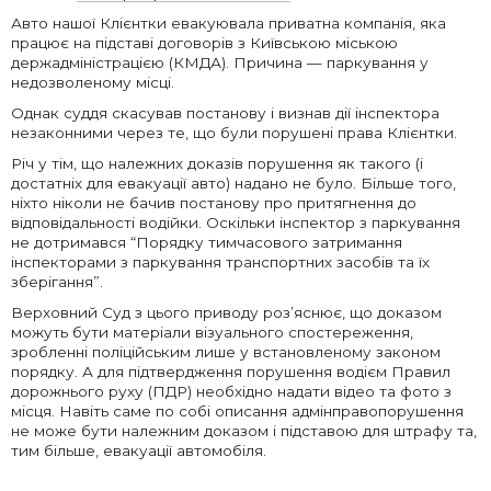
Авто нашої Клієнтки евакуювала приватна компанія, яка
працює на підставі договорів з Київською міською
держадміністрацією (КМДА). Причина — паркування у
недозволеному місці.
Однак суддя скасував постанову і визнав дії інспектора
незаконними через те, що були порушені права Клієнтки.
Річ у тім, що належних доказів порушення як такого (і
достатніх для евакуації авто) надано не було. Більше того,
ніхто ніколи не бачив постанову про притягнення до
відповідальності водійки. Оскільки інспектор з паркування
не дотримався “Порядку тимчасового затримання
інспекторами з паркування транспортних засобів та їх
зберігання”.
Верховний Суд з цього приводу роз’яснює, що доказом
можуть бути матеріали візуального спостереження,
зробленні поліційським лише у встановленому законом
порядку. А для підтвердження порушення водієм Правил
дорожнього руху (ПДР) необхідно надати відео та фото з
місця. Навіть саме по собі описання адмінправопорушення
не може бути належним доказом і підставою для штрафу та,
тим більше, евакуації автомобіля.