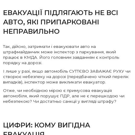
ЕВАКУАЦІЇ ПІДЛЯГАЮТЬ НЕ ВСІ
АВТО, ЯКІ ПРИПАРКОВАНІ
НЕПРАВИЛЬНО
Так, дійсно, затримати і евакуювати авто на
штрафмайданчик може інспектор з паркування, який
працює в КМДА. Його головним завданням є контроль
порядку на дорозі.
І лише у разі, якщо автомобіль СУТТЄВО ЗАВАЖАЄ РУХУ чи
створює небезпеку на дорозі (передбачено чіткий перелік
випадків), інспектор може викликати евакуатор.
Отже, чи необхідною мірою є примусова евакуація
автомобіля, який порушує ПДР, але не є перешкодою чи
небезпекою? Чи достатньо санкції у вигляді штрафу?
ЦИФРИ: КОМУ ВИГІДНА
ЕВАКУАЦІЯ