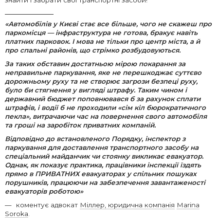
знайти і забрати свої транспортні засоби!
«Автомобілів у Києві стає все більше, чого не скажеш про
паркомісця — інфраструктура не готова, бракує навіть
платних парковок. І мова не тільки про центр міста, а й
про спальні районів, що стрімко розбудовуються.
За таких обставин достатньою мірою покарання за
неправильне паркування, яке не перешкоджає суттєво
дорожньому руху та не створює загрози безпеці руху,
було би стягнення у вигляді штрафу. Таким чином і
державний бюджет поповнювався б за рахунок сплати
штрафів, і водії б не проходили «сім кіл бюрократичного
пекла», витрачаючи час на повернення свого автомобіля
та гроші на заробіток приватних компаній.
Відповідно до встановленого Порядку, інспектор з
паркування для доставлення транспортного засобу на
спеціальний майданчик чи стоянку викликає евакуатор.
Однак, як показує практика, працівники інспекції їздять
прямо в ПРИВАТНИХ евакуаторах у спільних пошуках
порушників, працюючи на забезпечення завантаженості
евакуаторів роботою»
коментує адвокат
Міллер, юридична компанія
Marina
Soroka
.