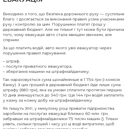
Виходимо з того, що безпека дорожнього руху — суспільне
благо. І досягається за виконання правил усіма учасниками
руху і контролю за цим. Порушники платят гроші у
державний бюджет. Але не тільки! І тут може бути причина
того, чому евакуація авто стала явищем звичним, але
спірним.
За що платить водій, авто якого увіз евакуатор через
порушення правил паркування:
– штраф,
– послуги приватного евакуатора,
– зберігання машини на штрафмайданчику.
Так нараховується сума щонайменше в 1 754 грн (і комісія
банку). З цих грошей в державний бюджет йде лише сума
штрафу (680 грн), яка за умови сплатити протягом перших
10 днів зменшується до 340 грн. Ще 144 грн водій заплатить
у казну за кожну добу на штрафмайданчику.
Як пишуть ЗМІ, у минулому році приватні підприємства
заробили на послугах евакуації близько 60 млн. грн,
забравши на штрафмайданчики 75 тисяч машин (). Тільки
уявіть, скільки грошей і часу усі ці водії витратили, щоб