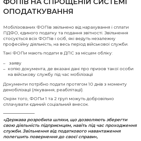
ФОПІВ НА СПРОЩЕНІЙ СИСТЕМІ
ОПОДАТКУВАННЯ
Мобілізованих ФОПів звільнено від нарахування і сплати
ПДФО, єдиного податку та подання звітності. Звільнення
стосується всіх ФОПів і осіб, які ведуть незалежну
професійну діяльність, на весь період військової служби.
Такі ФОПи мають подати в ДПС за місцем обліку:
заяву
копію документа, де вказані дані про призов такої особи
на військову службу під час мобілізації
Документи потрібно подати протягом 10 днів з моменту
демобілізації (лікування, реабілітації).
Окрім того, ФОПи 1 та 2 груп можуть добровільно
сплачувати єдиний соціальний внесок.
«Держава розробила шляхи, що дозволяють зберегти
свою діяльність підприємцям, навіть під час проходження
служби. Звільнення від податкового навантаження
полегшить повернення до своєї справи»,