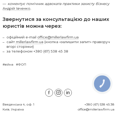
коментує помічник адвоката практики захисту бізнесу
Андрій Івченко
.
Звернутися за консультацією до наших
юристів можна через:
офіційний e-mail
office@millerlawfirm.ua
сайт
millerlawfirm.ua
(кнопка «залишити запит» праворуч
вгорі сторінки)
за телефоном +380 (67) 538 45 38
#війна
#ФОП
КНОПКА
ЗВ'ЯЗКУ
Введенська 4, оф. 1

+380 (67) 538 45 38
Київ, Україна
office@millerlawfirm.ua